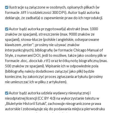
Ilustracje są załączone w osobnych, opisanych plikach (w
formacie .tiff i rozdzielczości 300 DPI). Autor bądź autorka
deklaruje, że zadbał(a) o zapewnienie praw do ich reprodukcji.
Autor bądź autorka przygotował(a) abstrakt (max. 1000
znaków ze spacjami), streszczenie (max. 9000 znaków ze
spacjami), słowa-klucze (polskie i angielskie, odseparowane
klawiszem „enter”; prosimy nie używać znaków
interpunkcyjnych), bibliografię (w formacie Chicago Manual of
Style, z numerami DOI, jeśli to możliwe, także jako osobny plik w
formacie .doc, .docx lub .rtf.) oraz krótką notę biograficzną (max.
500 znaków ze spacjami). Wpisanie ich w odpowiednie pola
(bibliografię należy dodatkowo załączyć jako plik) będzie
konieczne, by zakończyć proces zgłaszania artykułu (prosimy
nie umieszczać ich w pliku z artykułem).
Autor bądź autorka udziela wydawcy niewyłącznej i
nieodpłatnej licencji (CC BY 4.0) na wykorzystanie tekstu w
„Biuletynie Historii Sztuki”, zachowuje nieograniczone prawa
autorskie i zobowiązuje się do podawania miejsca pierwodruku