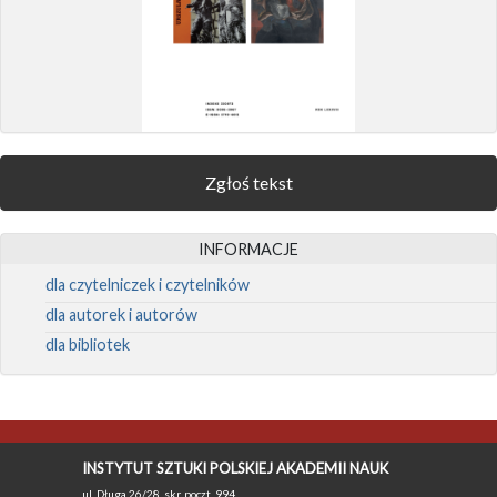
Zgłoś tekst
INFORMACJE
dla czytelniczek i czytelników
dla autorek i autorów
dla bibliotek
INSTYTUT SZTUKI POLSKIEJ AKADEMII NAUK
ul. Długa 26/28, skr. poczt. 994,