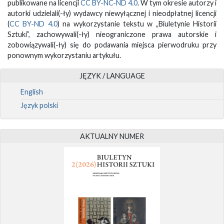
publikowane na licencji
CC BY-NC-ND 4.0
. W tym okresie autorzy i
autorki udzielali(-ły) wydawcy niewyłącznej i nieodpłatnej licencji
(
CC BY-ND 4.0
) na wykorzystanie tekstu w „Biuletynie Historii
Sztuki”, zachowywali(-ły) nieograniczone prawa autorskie i
zobowiązywali(-ły) się do podawania miejsca pierwodruku przy
ponownym wykorzystaniu artykułu.
JĘZYK / LANGUAGE
English
Język polski
AKTUALNY NUMER