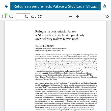
Refugia na peryferiach. Pałace w Słobitach i Birżach jako przykłady architektury rodów kalwińskich