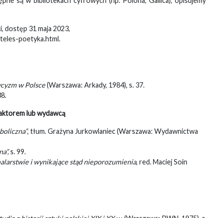
tępne są w bibliotekach cyfrowych (np. Polona, Gallica), opisujemy
ki, dostęp 31 maja 2023,
oteles-poetyka.html.
ycyzm w Polsce
(Warszawa: Arkady, 1984), s. 37.
38.
daktorem lub wydawcą
boliczna”
, tłum. Grażyna Jurkowlaniec (Warszawa: Wydawnictwa
a”,
s. 99.
larstwie i wynikające stąd nieporozumienia
, red. Maciej Soin