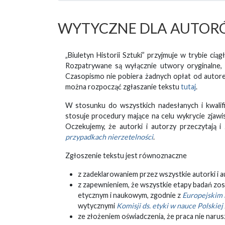
WYTYCZNE DLA AUTOR
„Biuletyn Historii Sztuki” przyjmuje w trybie c
Rozpatrywane są wyłącznie utwory oryginalne,
Czasopismo nie pobiera żadnych opłat od autorek
można rozpocząć zgłaszanie tekstu
tutaj
.
W stosunku do wszystkich nadesłanych i kwalifi
stosuje procedury mające na celu wykrycie zjawi
Oczekujemy, że autorki i autorzy przeczytają 
przypadkach nierzetelności
.
Zgłoszenie tekstu jest równoznaczne
z zadeklarowaniem przez wszystkie autorki i 
z zapewnieniem, że wszystkie etapy badań zos
etycznym i naukowym, zgodnie z
Europejskim 
wytycznymi
Komisji ds. etyki w nauce Polskie
ze złożeniem oświadczenia, że praca nie narus