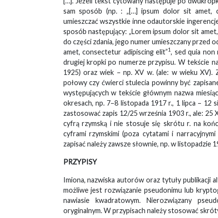
[…]. Jeżeli tekst cytowany następuje po dwukropk
sam sposób (np. : „[…] ipsum dolor sit amet, c
umieszczać wszystkie inne odautorskie ingerencje
sposób następujący: „Lorem ipsum dolor sit amet, 
do części zdania, jego numer umieszczany przed od
1
amet, consectetur adipiscing elit”
, sed quia non 
drugiej kropki po numerze przypisu. W tekście 
1925) oraz wiek – np. XV w. (ale: w wieku XV). Z
połowy czy ćwierci stulecia powinny być zapisane
występujących w tekście głównym nazwa miesiąca
okresach, np. 7–8 listopada 1917 r., 1 lipca – 12 
zastosować zapis 12/25 września 1903 r., ale: 25 
cyfrą rzymską i nie stosuje się skrótu r. na ko
cyframi rzymskimi (poza cytatami i narracyjnym
zapisać należy zawsze słownie, np. w listopadzie 1
PRZYPISY
Imiona, nazwiska autorów oraz tytuły publikacji a
możliwe jest rozwiązanie pseudonimu lub krypto
nawiasie kwadratowym. Nierozwiązany pseu
oryginalnym. W przypisach należy stosować skróty