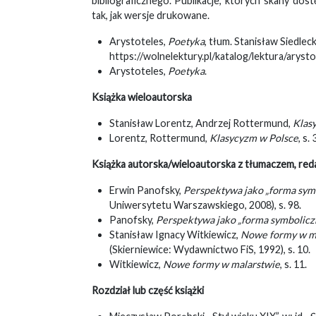
bibliograficznego. Publikacje, których skany dos
tak, jak wersje drukowane.
Arystoteles,
Poetyka
, tłum. Stanisław Siedlec
https://wolnelektury.pl/katalog/lektura/aryst
Arystoteles,
Poetyka
.
Książka wieloautorska
Stanisław Lorentz, Andrzej Rottermund,
Klas
Lorentz, Rottermund,
Klasycyzm w Polsce
, s. 
Książka autorska/wieloautorska z tłumaczem, re
Erwin Panofsky,
Perspektywa jako „forma sym
Uniwersytetu Warszawskiego, 2008), s. 98.
Panofsky,
Perspektywa jako „forma symboliczn
Stanisław Ignacy Witkiewicz,
Nowe formy w ma
(Skierniewice: Wydawnictwo FiS, 1992), s. 10.
Witkiewicz,
Nowe formy w malarstwie
, s. 11.
Rozdział lub część książki