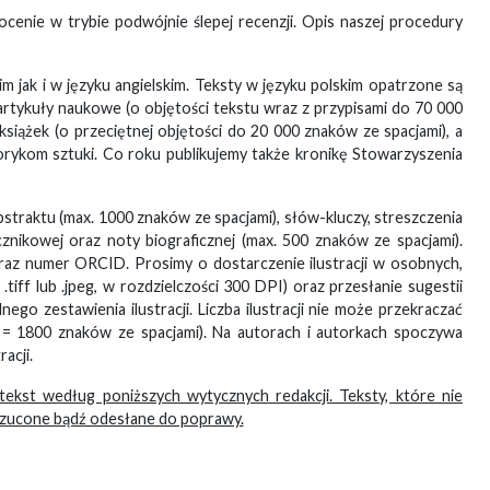
cenie w trybie podwójnie ślepej recenzji. Opis naszej procedury
 jak i w języku angielskim. Teksty w języku polskim opatrzone są
artykuły naukowe (o objętości tekstu wraz z przypisami do 70 000
siążek (o przeciętnej objętości do 20 000 znaków ze spacjami), a
rykom sztuki. Co roku publikujemy także kronikę Stowarzyszenia
bstraktu (max. 1000 znaków ze spacjami), słów-kluczy, streszczenia
ącznikowej oraz noty biograficznej (max. 500 znaków ze spacjami).
 oraz numer ORCID. Prosimy o dostarczenie ilustracji w osobnych,
iff lub .jpeg, w rozdzielczości 300 DPI) oraz przesłanie sugestii
o zestawienia ilustracji. Liczba ilustracji nie może przekraczać
a = 1800 znaków ze spacjami). Na autorach i autorkach spoczywa
acji.
tekst według poniższych wytycznych redakcji. Teksty, które nie
rzucone bądź odesłane do poprawy.