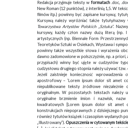
Redakcja przyjmuje teksty w
formatach
.doc, .do
New Roman (12 punktów), z interlinią 1,5. W tekś
filmów itp.) powinny być zapisane kursywą; tytu
Kursywą należy wyróżniać także tytuły/nazwy
Towarzystwa Artystów Polskich „Sztuka”
. Nazwy
kursywy, każdy człon nazwy dużą literą (np. 
artystycznych (np. Biennale Form Przestrzenny
Teoretyków Sztuki w Osiekach, Wystawa i sympoz
powinny także wszystkie słowa i wyrażenia obc
dawno zadomowione w polszczyźnie, np. a priori, 
przypisach) winny być ujęte w cudzysłów typo
cudzysłowu drugiego stopnia należy używać tzw. 
Jeżeli zaistnieje konieczność wprowadzenia
apostrofowy – ‘Lorem ipsum dolor sit amet co
niepublikowane teksty źródłowe niezależnie
oryginalnym. W pozostałych tekstach należy 
oryginalne brzmienie imion i nazwisk, nazw
kwadratowych [Lorem ipsum dolor sit amet c
konstrukcjach niepoprawnych z dzisiejszego pun
również tytułów książek i czasopism wydanych po 18
„Illustrowany”).
Opuszczenia w cytowanym tekści