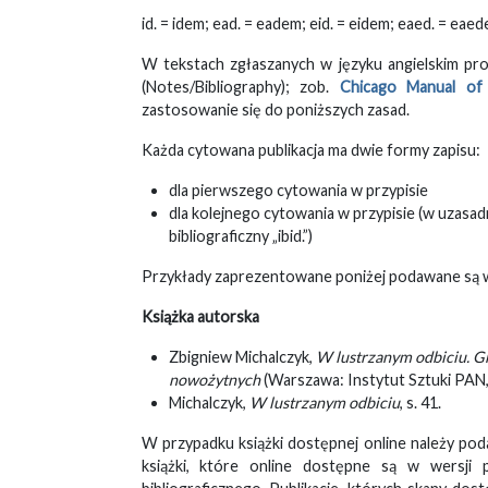
id. = idem; ead. = eadem; eid. = eidem; eaed. = eaede
W tekstach zgłaszanych w języku angielskim pr
(Notes/Bibliography); zob.
Chicago Manual of 
zastosowanie się do poniższych zasad.
Każda cytowana publikacja ma dwie formy zapisu:
dla pierwszego cytowania w przypisie
dla kolejnego cytowania w przypisie (w uzasa
bibliograficzny „ibid.”)
Przykłady zaprezentowane poniżej podawane są w t
Książka autorska
Zbigniew Michalczyk,
W lustrzanym odbiciu. G
nowożytnych
(Warszawa: Instytut Sztuki PAN, 
Michalczyk,
W lustrzanym odbiciu
, s. 41.
W przypadku książki dostępnej online należy po
książki, które online dostępne są w wersji p