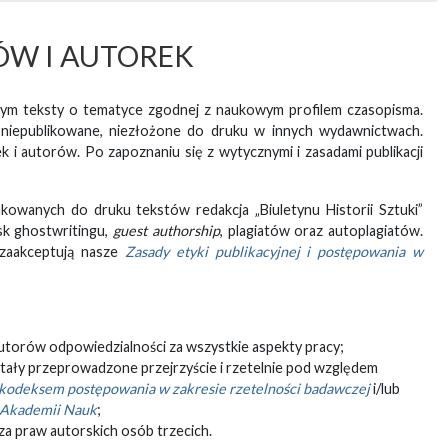
ÓW I AUTOREK
iągłym teksty o tematyce zgodnej z naukowym profilem czasopisma.
 niepublikowane, niezłożone do druku w innych wydawnictwach.
 i autorów. Po zapoznaniu się z wytycznymi i zasadami publikacji
kowanych do druku tekstów redakcja „Biuletynu Historii Sztuki”
sk ghostwritingu,
guest authorship
, plagiatów oraz autoplagiatów.
i zaakceptują nasze
Zasady etyki publikacyjnej i postępowania w
autorów odpowiedzialności za wszystkie aspekty pracy;
tały przeprowadzone przejrzyście i rzetelnie pod względem
kodeksem postępowania w zakresie rzetelności badawczej
i/lub
j Akademii Nauk
;
za praw autorskich osób trzecich.