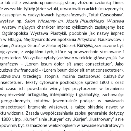
cx lub .rtf z wstawioną numeracją stron, złożone czcionką Times
cie wszystkie
tytuły
(dzieł sztuki, utworów literackich i muzycznych,
ły czasopism w cudzysłowach typograficznych „Tytuł Czasopisma”.
 wystaw, np.
Salon Wiosenny im. Józefa Piłsudskiego
,
Wystawa
 wystaw mających charakter imprez cyklicznych zapisujemy bez
I Ogólnopolska Wystawa Plastyki), podobnie jak nazwy imprez
ch w Elblągu, Międzynarodowe Spotkania Artystów, Naukowców i
jum „Złotego Grona” w Zielonej Górze).
Kursywą
zaznaczone być
ojęzyczne, z wyjątkiem tych, które są powszechnie stosowane i
a posteriori. Wszystkie
cytaty
(zarówno w tekście głównym, jak i w
graficzny – „Lorem ipsum dolor sit amet consectetuer”. Jako
cudzysłów francuski – «Lorem ipsum dolor sit amet consectetuer».
 cudzysłowu trzeciego stopnia, można zastosować cudzysłów
nsectetuer’. Teksty cytowane pochodzące sprzed 1800 r. oraz
 od czasu ich powstania winny być przytoczone w brzmieniu
uwspółcześnić
ortografię, interpunkcję i gramatykę
, zachowując
 geograficznych, tytułów (ewentualnie podając w nawiasach
onsectetuer] brzmienie właściwe), a także składnię nawet w
ktu widzenia. Zasada uwspółcześniania zapisu generalnie dotyczy
00 r. (np. „Kurier” a nie „Kuryer” czy „Kurjer”, „Ilustrowany” a nie
e
powinny być zaznaczone wielokropkiem w nawiasie kwadratowym