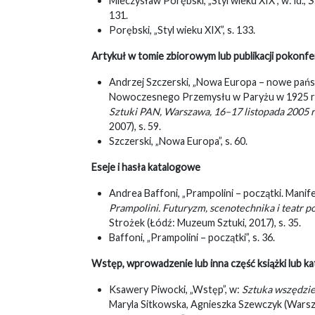
Mieczysław Porębski, „Styl wieku XIX”, w: id.,
S
131.
Porębski, „Styl wieku XIX”, s. 133.
Artykuł w tomie zbiorowym lub publikacji pokonfe
Andrzej Szczerski, „Nowa Europa – nowe pań
Nowoczesnego Przemysłu w Paryżu w 1925 r
Sztuki PAN, Warszawa, 16–17 listopada 2005 
2007), s. 59.
Szczerski, „Nowa Europa”, s. 60.
Eseje i hasła katalogowe
Andrea Baffoni, „Prampolini – początki. Manife
Prampolini. Futuryzm, scenotechnika i teatr p
Strożek (Łódź: Muzeum Sztuki, 2017), s. 35.
Baffoni, „Prampolini – początki”, s. 36.
Wstęp, wprowadzenie lub inna część książki lub ka
Ksawery Piwocki, „Wstęp”, w:
Sztuka wszędzi
Maryla Sitkowska, Agnieszka Szewczyk (Warsza