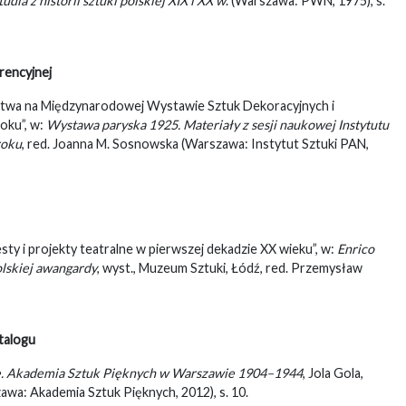
tudia z historii sztuki polskiej XIX i XX w
. (Warszawa: PWN, 1975), s.
rencyjnej
stwa na Międzynarodowej Wystawie Sztuk Dekoracyjnych i
oku”, w:
Wystawa paryska 1925. Materiały z sesji naukowej Instytutu
roku
, red. Joanna M. Sosnowska (Warszawa: Instytut Sztuki PAN,
sty i projekty teatralne w pierwszej dekadzie XX wieku”, w:
Enrico
olskiej awangardy
, wyst., Muzeum Sztuki, Łódź, red. Przemysław
talogu
e. Akademia Sztuk Pięknych w Warszawie 1904–1944
, Jola Gola,
wa: Akademia Sztuk Pięknych, 2012), s. 10.