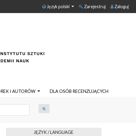
Język polski
Zarejestruj
Zaloguj
OREK I AUTORÓW
DLA OSÓB RECENZUJĄCYCH
JĘZYK / LANGUAGE