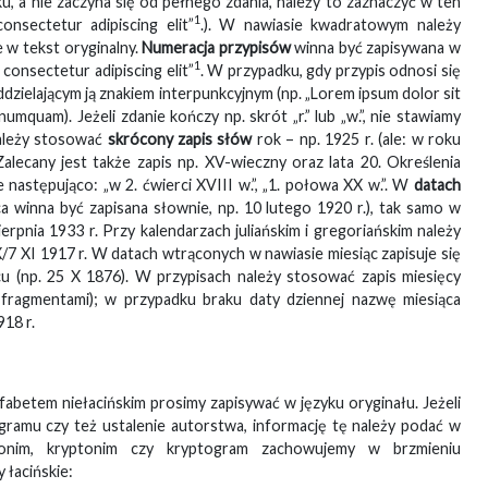
u, a nie zaczyna się od pełnego zdania, należy to zaznaczyć w ten
1
onsectetur adipiscing elit”
.). W nawiasie kwadratowym należy
 w tekst oryginalny.
Numeracja przypisów
winna być zapisywana w
1
consectetur adipiscing elit”
. W przypadku, gdy przypis odnosi się
dzielającym ją znakiem interpunkcyjnym (np. „Lorem ipsum dolor sit
numquam). Jeżeli zdanie kończy np. skrót „r.” lub „w.”, nie stawiamy
należy stosować
skrócony zapis
słów
rok – np. 1925 r. (ale: w roku
alecany jest także zapis np. XV-wieczny oraz lata 20. Określenia
 następująco: „w 2. ćwierci XVIII w.”, „1. połowa XX w.”. W
datach
 winna być zapisana słownie, np. 10 lutego 1920 r.), tak samo w
sierpnia 1933 r. Przy kalendarzach juliańskim i gregoriańskim należy
X/7 XI 1917 r. W datach wtrąconych w nawiasie miesiąc zapisuje się
ńcu (np. 25 X 1876). W przypisach należy stosować zapis miesięcy
i fragmentami); w przypadku braku daty dziennej nazwę miesiąca
918 r.
lfabetem niełacińskim prosimy zapisywać w języku oryginału. Jeżeli
gramu czy też ustalenie autorstwa, informację tę należy podać w
donim, kryptonim czy kryptogram zachowujemy w brzmieniu
 łacińskie: