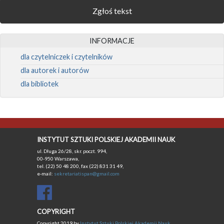
Zgłoś tekst
INFORMACJE
dla czytelniczek i czytelników
dla autorek i autorów
dla bibliotek
INSTYTUT SZTUKI POLSKIEJ AKADEMII NAUK
ul. Długa 26/28, skr. poczt. 994,
00-950 Warszawa,
tel. (22) 50 48 200, fax (22) 831 31 49,
e-mail:
sekretariatispan@gmail.com
COPYRIGHT
Copyright 2019 by
Instytut Sztuki Polskiej Akademii Nauk