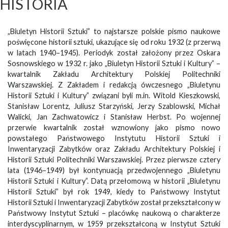
HISTORIA
„Biuletyn Historii Sztuki” to najstarsze polskie pismo naukowe
poświęcone historii sztuki, ukazujące się od roku 1932 (z przerwą
w latach 1940–1945). Periodyk został założony przez Oskara
Sosnowskiego w 1932 r. jako „Biuletyn Historii Sztuki i Kultury” –
kwartalnik Zakładu Architektury Polskiej Politechniki
Warszawskiej. Z Zakładem i redakcją ówczesnego „Biuletynu
Historii Sztuki i Kultury” związani byli m.in. Witold Kieszkowski,
Stanisław Lorentz, Juliusz Starzyński, Jerzy Szablowski, Michał
Walicki, Jan Zachwatowicz i Stanisław Herbst. Po wojennej
przerwie kwartalnik został wznowiony jako pismo nowo
powstałego Państwowego Instytutu Historii Sztuki i
Inwentaryzacji Zabytków oraz Zakładu Architektury Polskiej i
Historii Sztuki Politechniki Warszawskiej. Przez pierwsze cztery
lata (1946–1949) był kontynuacją przedwojennego „Biuletynu
Historii Sztuki i Kultury”. Datą przełomową w historii „Biuletynu
Historii Sztuki” był rok 1949, kiedy to Państwowy Instytut
Historii Sztuki i Inwentaryzacji Zabytków został przekształcony w
Państwowy Instytut Sztuki – placówkę naukową o charakterze
interdyscyplinarnym, w 1959 przekształconą w Instytut Sztuki