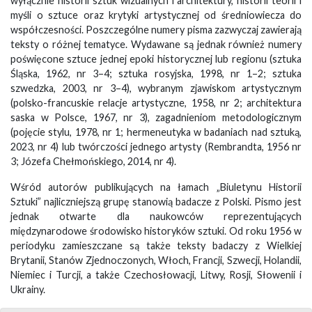
wyłącznie historii sztuk wizualnych i architektury, historii teorii i
myśli o sztuce oraz krytyki artystycznej od średniowiecza do
współczesności. Poszczególne numery pisma zazwyczaj zawierają
teksty o różnej tematyce. Wydawane są jednak również numery
poświęcone sztuce jednej epoki historycznej lub regionu (sztuka
Śląska, 1962, nr 3–4; sztuka rosyjska, 1998, nr 1–2; sztuka
szwedzka, 2003, nr 3–4), wybranym zjawiskom artystycznym
(polsko-francuskie relacje artystyczne, 1958, nr 2; architektura
saska w Polsce, 1967, nr 3), zagadnieniom metodologicznym
(pojęcie stylu, 1978, nr 1; hermeneutyka w badaniach nad sztuką,
2023, nr 4) lub twórczości jednego artysty (Rembrandta, 1956 nr
3; Józefa Chełmońskiego, 2014, nr 4).
Wśród autorów publikujących na łamach „Biuletynu Historii
Sztuki” najliczniejszą grupę stanowią badacze z Polski. Pismo jest
jednak otwarte dla naukowców reprezentujących
międzynarodowe środowisko historyków sztuki. Od roku 1956 w
periodyku zamieszczane są także teksty badaczy z Wielkiej
Brytanii, Stanów Zjednoczonych, Włoch, Francji, Szwecji, Holandii,
Niemiec i Turcji, a także Czechosłowacji, Litwy, Rosji, Słowenii i
Ukrainy.