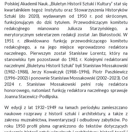
Polskiej Akademii Nauk. „Biuletyn Historii Sztuki i Kultury” stał się
kwartalnikiem tegoż Instytutu oraz Stowarzyszenia Historyków
Sztuki (do 2020), wydawanym od 1950 r. pod skróconym,
funkcjonującym do dziś tytułem. Przewodniczącym komitetu
redakcyjnego mianowano Juliusza Starzyńskiego, a
merytorycznym sekretarzem redakcji został Jan Białostocki. W
1951 r. zlikwidowano funkcję przewodniczącego komitetu
redakcyjnego, a na jego miejsce wprowadzono redaktora
naczelnego. Pierwszym został Stanisław Lorentz, który na
stanowisku tym pozostawał do 1981 r. Kolejnymi redaktorami
naczelnymi „Biuletynu Historii Sztuki” byli Stanisław Mossakowski
(1982–1988), Jerzy Kowalczyk (1988–1996), Piotr Paszkiewicz
(1996–2002) i ponownie Stanisław Mossakowski (2002–2023). Od
2024 r. Stanisław Mossakowski pełni rolę redaktora
honorowego, natomiast funkcję redaktora naczelnego sprawuje
Joanna Stacewicz-Podlipska.
W edycji z lat 1932–1949 na łamach periodyku zamieszczano
naukowe rozprawy z historii sztuki i architektury, a także z
zakresu muzealnictwa, inwentaryzacji i odbudowy zabytków. Po
roku 1950 profil pisma ograniczono do tekstów dotyczących