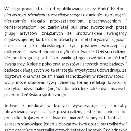
W ciągu ponad stu lat od opublikowania przez André Bretona
pierwszego
Manifestu surrealistycznego
rozumienie tego pojęcia
nieustannie ulegało przekształceniom, przechwyceniom i
reinterpretacjom: od zamkniętej puli prac tworzonych przez
grupę artystów związanych ze środowiskiem awangardy
międzywojennej ku bardziej otwartym i metaforycznym ujęciom
surrealizmu jako określonego stylu, postawy twórczej czy
politycznej, a nawet sposobu myślenia o świecie. Dziś surrealizmu
nie postrzega się już jako zamkniętego rozdziału w historii
awangardy. Kolejne pokolenia artystów i artystek oraz badaczy i
badaczek sięgających po tę strategię artystyczną udowadniają, że
dojrzewa ona wraz ze zmianami zachodzącymi w rzeczywistości i
wciąż może stanowić żywą i zmienną formę refleksji dotyczącej
nie tylko indywidualnej (nie)świadomości, lecz także dynamicznych
przeobrażeń świata społecznego.
Jednym z mediów, w których wykorzystuje się sposoby
obrazowania wykraczające poza realizm, jest kino – niemal od
początku kojarzone ze światem marzeń sennych i fantazji, a
zarazem stanowiące jeden z obszarów twórczości surrealistów i
samo czerpiące z surrealistycznych estetyk i poetyk. Czy jednak w