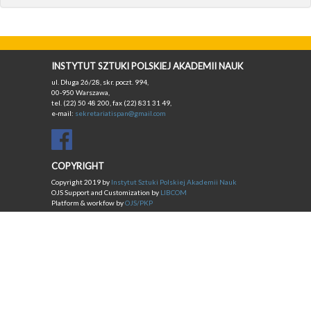
INSTYTUT SZTUKI POLSKIEJ AKADEMII NAUK
ul. Długa 26/28, skr. poczt. 994,
00-950 Warszawa,
tel. (22) 50 48 200, fax (22) 831 31 49,
e-mail:
sekretariatispan@gmail.com
COPYRIGHT
Copyright 2019 by
Instytut Sztuki Polskiej Akademii Nauk
OJS Support and Customization by
LIBCOM
Platform & workfow by
OJS/PKP