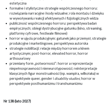
estetyczna
formalne i stylistyczne strategie współczesnego horroru:
rozwiązania narracyjne i kody wizualne; rola montażu i dźwięku
w wywoływaniu reakcji afektywnych i fizjologicznych widza
publiczność współczesnego horroru: perspektywa badań
empirycznych; obiegi dystrybucyjne gatunku (kino, streaming,
platformy cyfrowe, festiwale filmowe)
horror w ujęciu produkcyjnym: gatunek jako przemysł, strategie
produkcyjne i marketingowe, perspektywa autorska
strategie nobilitacji: relacje między horrorem a kinem
artystycznym; post-horror, elevated horror, horror
arthouse’owy
przemiany form „potworności”: horror a reprezentacje
niepełnosprawności i nieneurotypowości; reinterpretacje
klasycznych figur monstrualności (np. wampira, wilkołaka) w
perspektywie queer, gender i
disability studies
; horror w
perspektywie posthumanizmu i transhumanizmu
Nr 138 (lato 2027)