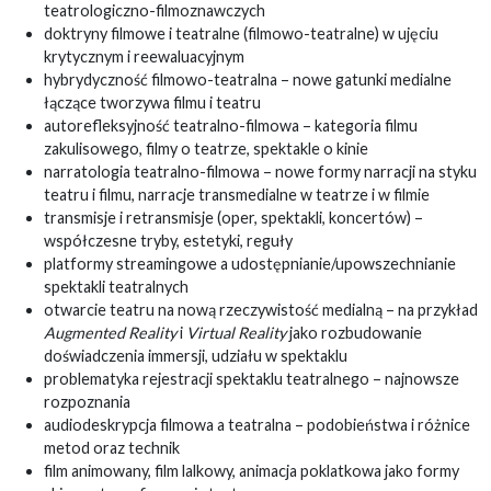
teatrologiczno-filmoznawczych
doktryny filmowe i teatralne (filmowo-teatralne) w ujęciu
krytycznym i reewaluacyjnym
hybrydyczność filmowo-teatralna – nowe gatunki medialne
łączące tworzywa filmu i teatru
autorefleksyjność teatralno-filmowa – kategoria filmu
zakulisowego, filmy o teatrze, spektakle o kinie
narratologia teatralno-filmowa – nowe formy narracji na styku
teatru i filmu, narracje transmedialne w teatrze i w filmie
transmisje i retransmisje (oper, spektakli, koncertów) –
współczesne tryby, estetyki, reguły
platformy streamingowe a udostępnianie/upowszechnianie
spektakli teatralnych
otwarcie teatru na nową rzeczywistość medialną – na przykład
Augmented Reality
i
Virtual Reality
jako rozbudowanie
doświadczenia immersji, udziału w spektaklu
problematyka rejestracji spektaklu teatralnego – najnowsze
rozpoznania
audiodeskrypcja filmowa a teatralna – podobieństwa i różnice
metod oraz technik
film animowany, film lalkowy, animacja poklatkowa jako formy