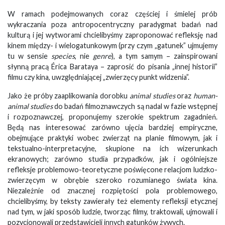
W ramach podejmowanych coraz częściej i śmielej prób
wykraczania poza antropocentryczny paradygmat badań nad
kulturą i jej wytworami chcielibyśmy zaproponować refleksję nad
kinem między- i wielogatunkowym (przy czym „gatunek” ujmujemy
tu w sensie
species
, nie
genre
), a tym samym – zainspirowani
słynną pracą Érica Barataya – zaprosić do pisania „innej historii”
filmu czy kina, uwzględniającej „zwierzęcy punkt widzenia”.
Jako że próby zaaplikowania dorobku
animal studies
oraz
human-
animal studies
do badań filmoznawczych są nadal w fazie wstępnej
i rozpoznawczej, proponujemy szerokie spektrum zagadnień.
Będą nas interesować zarówno ujęcia bardziej empiryczne,
obejmujące praktyki wobec zwierząt na planie filmowym, jak i
tekstualno-interpretacyjne, skupione na ich wizerunkach
ekranowych; zarówno studia przypadków, jak i ogólniejsze
refleksje problemowo-teoretyczne poświęcone relacjom ludzko-
zwierzęcym w obrębie szeroko rozumianego świata kina.
Niezależnie od znacznej rozpiętości pola problemowego,
chcielibyśmy, by teksty zawierały też elementy refleksji etycznej
nad tym, w jaki sposób ludzie, tworząc filmy, traktowali, ujmowali i
pozycjonowali przedstawicieli innych gatunków żywych.