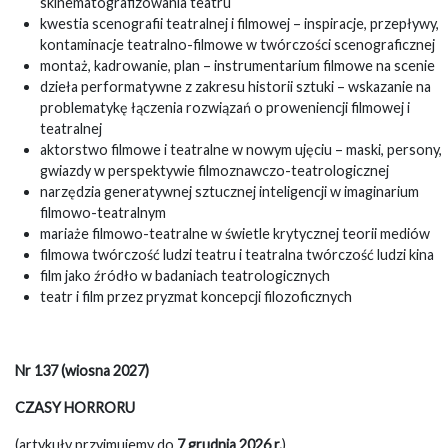
skinematografizowania teatru
kwestia scenografii teatralnej i filmowej – inspiracje, przepływy,
kontaminacje teatralno-filmowe w twórczości scenograficznej
montaż, kadrowanie, plan – instrumentarium filmowe na scenie
dzieła performatywne z zakresu historii sztuki – wskazanie na
problematykę łączenia rozwiązań o proweniencji filmowej i
teatralnej
aktorstwo filmowe i teatralne w nowym ujęciu – maski, persony,
gwiazdy w perspektywie filmoznawczo-teatrologicznej
narzędzia generatywnej sztucznej inteligencji w imaginarium
filmowo-teatralnym
mariaże filmowo-teatralne w świetle krytycznej teorii mediów
filmowa twórczość ludzi teatru i teatralna twórczość ludzi kina
film jako źródło w badaniach teatrologicznych
teatr i film przez pryzmat koncepcji filozoficznych
Nr 137 (wiosna 2027)
CZASY HORRORU
(artykuły przyjmujemy do
7 grudnia 2026 r.
)