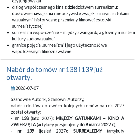
czy jungowska)
dialog współczesnego kina z dziedzictwem surrealizmu:
dosłowne nawiązania i nieoczywiste związki z innymi sztukami
wizualnymi, historyczne przemiany filmowej estetyki
surrealistycznej
surrealizm współcześnie – między awangardą a głównym nurtem
kultury audiowizualnej
granice pojęcia „surrealizm” i jego użyteczność we
współczesnym filmoznawstwie
Nabór do tomów nr 138 i 139 już
otwarty!
2026-07-07
Szanowne Autorki, Szanowni Autorzy,
nabór tekstów do dwóch kolejnych tomów na rok 2027
został otwarty:
-
nr 138
(lato 2027):
MIĘDZY GATUNKAMI – KINO A
ZWIERZĘTA
(artykuły przyjmujemy
do 8 marca 2027 r.
),
-
nr 139
(jesień 2027):
SURREALIZMY
(artykuły