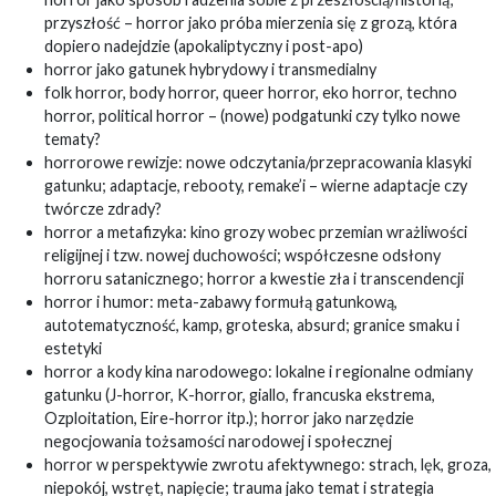
przyszłość – horror jako próba mierzenia się z grozą, która
dopiero nadejdzie (apokaliptyczny i post-apo)
horror jako gatunek hybrydowy i transmedialny
folk horror, body horror, queer horror, eko horror, techno
horror, political horror – (nowe) podgatunki czy tylko nowe
tematy?
horrorowe rewizje: nowe odczytania/przepracowania klasyki
gatunku; adaptacje, rebooty, remake’i – wierne adaptacje czy
twórcze zdrady?
horror a metafizyka: kino grozy wobec przemian wrażliwości
religijnej i tzw. nowej duchowości; współczesne odsłony
horroru satanicznego; horror a kwestie zła i transcendencji
horror i humor: meta-zabawy formułą gatunkową,
autotematyczność, kamp, groteska, absurd; granice smaku i
estetyki
horror a kody kina narodowego: lokalne i regionalne odmiany
gatunku (J-horror, K-horror, giallo, francuska ekstrema,
Ozploitation, Eire-horror itp.); horror jako narzędzie
negocjowania tożsamości narodowej i społecznej
horror w perspektywie zwrotu afektywnego: strach, lęk, groza,
niepokój, wstręt, napięcie; trauma jako temat i strategia