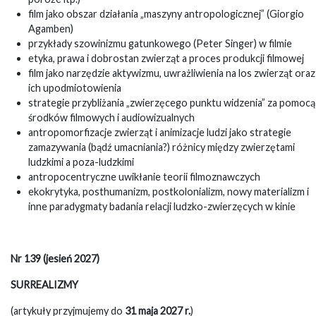
film jako obszar działania „maszyny antropologicznej” (Giorgio
Agamben)
przykłady szowinizmu gatunkowego (Peter Singer) w filmie
etyka, prawa i dobrostan zwierząt a proces produkcji filmowej
film jako narzędzie aktywizmu, uwrażliwienia na los zwierząt oraz
ich upodmiotowienia
strategie przybliżania „zwierzęcego punktu widzenia” za pomocą
środków filmowych i audiowizualnych
antropomorfizacje zwierząt i animizacje ludzi jako strategie
zamazywania (bądź umacniania?) różnicy między zwierzętami
ludzkimi a poza-ludzkimi
antropocentryczne uwikłanie teorii filmoznawczych
ekokrytyka, posthumanizm, postkolonializm, nowy materializm i
inne paradygmaty badania relacji ludzko-zwierzęcych w kinie
Nr 139 (jesień 2027)
SURREALIZMY
(artykuły przyjmujemy do
31 maja 2027 r.
)