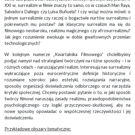
XXI w. surrealizm w filmie znaczy to samo, co w czasach Man Raya,
Salvadora Dalíego czy Luisa Buñuela? I czy wciąż można mówić o
jednym surrealizmie czy raczej o bogactwie nurtów surrealizmu i
pokrewnych mu postaw? Jak klasyczny surrealizm ma się do
filmowego neobaroku, realizmu magicznego czy afrosurrealizmu?
Jak jego rozumienie ewoluuje w dobie gwałtownych przemian
technologicznych?
W kolejnym numerze „Kwartalnika Filmowego” chcielibyśmy
podjąć namysł nad strategiami twórczymi na różne sposoby – i w
różnych celach – naruszającymi realizm. Interesują nas surrealizmy
wykraczające poza eurocentryczne definicje historyczne i
rozumiane szeroko: jako estetyki, rozwiązania narracyjne,
sposoby organizacji doświadczenia odbiorczego oraz narzędzia
krytyki społecznej. Chcemy postawić pytanie o to, w jaki sposób
twórcy filmowi naruszają zasady realizmu, prawdopodobieństwa
psychologicznego czy logiki przyczynowo-skutkowej, aby na
nowe sposoby opowiadać o współczesnej rzeczywistości i jej
doświadczeniu.
Przykładowe obszary tematyczne: