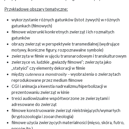
Przykładowe obszary tematyczne:
wykorzystanie różnych gatunków (istot żywych) w różnych
gatunkach (filmowych)
filmowe wizerunki konkretnych zwierząt i ich rozmaitych
gatunków
obrazy zwierząt w perspektywie transmedialnej (wędrujące
motywy, ikoniczne figury, rozpoznawalne symbole)
zwierzęta w filmie w ujęciu transnarodowym i transkulturowym
zwierzęce vs. ludzkie „gwiazdy filmowe”; zwierzęta jako
„statyści” czy elementy dekoracji w filmie
między
cuteness
a
monstrosity –
wyobrażenia o zwierzętach
reprodukowane przez medium filmowe
CGI i animacja a kwestia nadrealizmu/hiperbolizacji w
prezentowaniu zwierząt w kinie
treści audiowizualne współtworzone ze zwierzętami i
adresowane do zwierząt
filmowe konstruowanie zwierząt nieistniejących/wymarłych
(kryptozoologia i zooarcheologia)
filmowe użycia zwierzęcych materialności (mięso, skóra, futro,
poroże itp.)