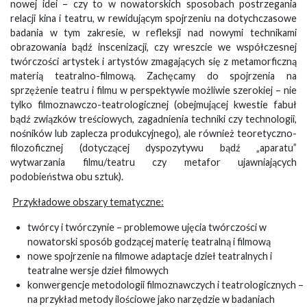
nowej idei – czy to w nowatorskich sposobach postrzegania
relacji kina i teatru, w rewidującym spojrzeniu na dotychczasowe
badania w tym zakresie, w refleksji nad nowymi technikami
obrazowania bądź inscenizacji, czy wreszcie we współczesnej
twórczości artystek i artystów zmagających się z metamorficzną
materią teatralno-filmową. Zachęcamy do spojrzenia na
sprzężenie teatru i filmu w perspektywie możliwie szerokiej – nie
tylko filmoznawczo-teatrologicznej (obejmującej kwestie fabuł
bądź związków treściowych, zagadnienia techniki czy technologii,
nośników lub zaplecza produkcyjnego), ale również teoretyczno-
filozoficznej (dotyczącej dyspozytywu bądź „aparatu”
wytwarzania filmu/teatru czy metafor ujawniających
podobieństwa obu sztuk).
Przykładowe obszary tematyczne:
twórcy i twórczynie – problemowe ujęcia twórczości w
nowatorski sposób godzącej materię teatralną i filmową
nowe spojrzenie na filmowe adaptacje dzieł teatralnych i
teatralne wersje dzieł filmowych
konwergencje metodologii filmoznawczych i teatrologicznych –
na przykład metody ilościowe jako narzędzie w badaniach