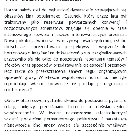
Horror należy dziś do najbardziej dynamicznie rozwijających się
obszarów kina popularnego. Gatunek, który przez lata był
traktowany jako rezerwuar powtarzalnych konwencji i
rozpoznawalnych schematów, znajduje się obecnie w fazie
intensywnego rozwoju i jeszcze intensywniejszych przemian.
Nowe pokolenia twórców i twórczyń wprowadziły do niego słabo
dotychczas reprezentowane perspektywy – włączenie do
horrorowego imaginarium doświadczeń grup marginalizowanych
przyczyniło się nie tylko do poszerzenia repertuaru tematów i
afektów oraz sposobów przedstawiania cielesności i przemocy,
lecz także do przekształcenia samych reguł organizujących
opowieść grozy. W efekcie współczesny horror już nie tyle
reprodukuje własne konwencje, ile poddaje je negocjacji i
reinterpretacji.
Obecny etap rozwoju gatunku skłania do postawienia pytania o
relację między przemianami horroru a doświadczeniem
współczesności. W świecie naznaczonym katastroficznymi
wizjami, poczuciem permanentnego polikryzysu i narastającą
niepewnością kino grozy wydaje się szczególnie wrażliwym