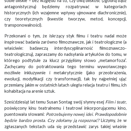
sobie bliskie – bez względu na to, czy ową bliskość (zgodną bądź
antagonistyczną) będziemy rozpatrywać w kategoriach
historycznych (ich wzajemne wpływy ujmowane diachronicznie),
czy teoretycznych (kwestie tworzyw, metod, koncepcji,
transponowalności).
Przekonani o tym, że iskrzący styk filmu i teatru nadal może
inspirować badania zarówno filmoznawcze, jak i teatrologiczne (a
właściwie: badawczą interdyscyplinarność filmoznawczo-
teatrologiczną), zapraszamy do nadsyłania artykułów do tomu, w
którego podtytule za klucz przyjęliśmy słowo „metamorfoza”.
Zachęcamy do potraktowania tego terminu wywoławczego
możliwie inkluzywnie i metakrytycznie (jako przeobrażenia,
ewolucji, modyfikacji czy transformacji), tak by najpełniej ująć
przemiany, jakim w ostatnich latach uległa relacja teatru i filmu, ich
kohabitacja na arenie sztuk.
Sześćdziesiąt lat temu Susan Sontag swój słynny esej
Film i teatr
,
poświęcony kinu teatralnemu i teatrowi inkorporującemu kino,
puentowała słowami:
Potrzebujemy nowej idei. Prawdopodobnie
będzie bardzo prosta. Czy zdołamy ją rozpoznać?
Liczymy, że w
zgłaszanych tekstach uda się przedstawić zarys takiej właśnie