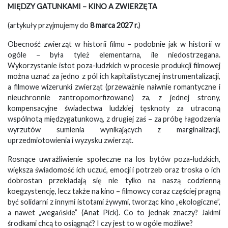
MIĘDZY GATUNKAMI – KINO A ZWIERZĘTA
(artykuły przyjmujemy do
8 marca 2027 r.
)
Obecność zwierząt w historii filmu – podobnie jak w historii w
ogóle – była tyleż elementarna, ile niedostrzegana.
Wykorzystanie istot poza-ludzkich w procesie produkcji filmowej
można uznać za jedno z pól ich kapitalistycznej instrumentalizacji,
a filmowe wizerunki zwierząt (przeważnie naiwnie romantyczne i
nieuchronnie zantropomorfizowane) za, z jednej strony,
kompensacyjne świadectwa ludzkiej tęsknoty za utraconą
wspólnotą międzygatunkową, z drugiej zaś – za próbę łagodzenia
wyrzutów sumienia wynikających z marginalizacji,
uprzedmiotowienia i wyzysku zwierząt.
Rosnące uwrażliwienie społeczne na los bytów poza-ludzkich,
większa świadomość ich uczuć, emocji i potrzeb oraz troska o ich
dobrostan przekładają się nie tylko na naszą codzienną
koegzystencję, lecz także na kino – filmowcy coraz częściej pragną
być solidarni z innymi istotami żywymi, tworząc kino „ekologiczne”,
a nawet „wegańskie” (Anat Pick). Co to jednak znaczy? Jakimi
środkami chcą to osiągnąć? I czy jest to w ogóle możliwe?