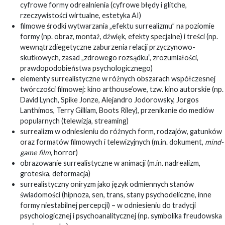
cyfrowe formy odrealnienia (cyfrowe błędy i glitche,
rzeczywistości wirtualne, estetyka AI)
filmowe środki wytwarzania „efektu surrealizmu” na poziomie
formy (np. obraz, montaż, dźwięk, efekty specjalne) i treści (np.
wewnątrzdiegetyczne zaburzenia relacji przyczynowo-
skutkowych, zasad „zdrowego rozsądku”, zrozumiałości,
prawdopodobieństwa psychologicznego)
elementy surrealistyczne w różnych obszarach współczesnej
twórczości filmowej: kino arthouse’owe, tzw. kino autorskie (np.
David Lynch, Spike Jonze, Alejandro Jodorowsky, Jorgos
Lanthimos, Terry Gilliam, Boots Riley), przenikanie do mediów
popularnych (telewizja, streaming)
surrealizm w odniesieniu do różnych form, rodzajów, gatunków
oraz formatów filmowych i telewizyjnych (m.in. dokument,
mind-
game film
, horror)
obrazowanie surrealistyczne w animacji (m.in. nadrealizm,
groteska, deformacja)
surrealistyczny oniryzm jako język odmiennych stanów
świadomości (hipnoza, sen, trans, stany psychodeliczne, inne
formy niestabilnej percepcji) – w odniesieniu do tradycji
psychologicznej i psychoanalitycznej (np. symbolika freudowska