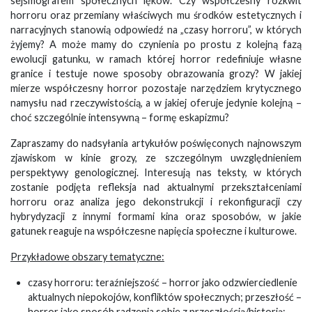
sejsmografem społecznych lęków. Czy współczesny rozkwit
horroru oraz przemiany właściwych mu środków estetycznych i
narracyjnych stanowią odpowiedź na „czasy horroru”, w których
żyjemy? A może mamy do czynienia po prostu z kolejną fazą
ewolucji gatunku, w ramach której horror redefiniuje własne
granice i testuje nowe sposoby obrazowania grozy? W jakiej
mierze współczesny horror pozostaje narzędziem krytycznego
namysłu nad rzeczywistością, a w jakiej oferuje jedynie kolejną –
choć szczególnie intensywną – formę eskapizmu?
Zapraszamy do nadsyłania artykułów poświęconych najnowszym
zjawiskom w kinie grozy, ze szczególnym uwzględnieniem
perspektywy genologicznej. Interesują nas teksty, w których
zostanie podjęta refleksja nad aktualnymi przekształceniami
horroru oraz analiza jego dekonstrukcji i rekonfiguracji czy
hybrydyzacji z innymi formami kina oraz sposobów, w jakie
gatunek reaguje na współczesne napięcia społeczne i kulturowe.
Przykładowe obszary tematyczne:
czasy horroru: teraźniejszość – horror jako odzwierciedlenie
aktualnych niepokojów, konfliktów społecznych; przeszłość –
horror jako sposób radzenia sobie z przeszłością/historią;