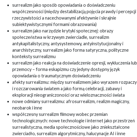
surrealizm jako sposób opowiadania o doświadczeniu
współczesności (między destabilizacją pojęcia prawdy i percepcji
rzeczywistości a nacechowanymi afektywnie i skrajnie
subiektywistycznymi formami obrazowania)
surrealizm jako narzędzie krytyki społecznej: obrazy
społeczeństwa w krzywym zwierciadle, surrealizm
antykapitalistyczny, antysystemowy, antyinstytucjonalny i
anarchistyczny, surrealizm jako forma satyryczna, polityczne
konteksty surrealizmu
surrealizm jako reakcja na doświadczenie opresji, wykluczenia lub
przemocy – forma eskapizmu czy jedyny dostępny język
opowiadania o traumatycznym doświadczeniu
afekty surrealizmu: między surrealizmem jako wyrazem rozpaczy
i rozczarowania światem a jako formą celebracji, zabawy i
eksploracji nieograniczoności oraz wieloznaczności świata
nowe odmiany surrealizmu: afrosurrealizm, realizm magiczny,
neobarok i inne
współczesny surrealizm filmowy wobec przemian
technologicznych: nowe technologie i internet jako przestrzeń
surrealistyczna, media społecznościowe jako zniekształcone
zwierciadło, surrealizm algorytmiczny, halucynacje AI i inne