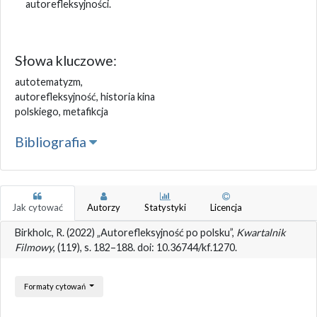
autorefleksyjności.
Słowa kluczowe:
autotematyzm,
autorefleksyjność, historia kina
polskiego, metafikcja
Bibliografia
Jak cytować
Autorzy
Statystyki
Licencja
Birkholc, R. (2022) „Autorefleksyjność po polsku”,
Kwartalnik
Filmowy
, (119), s. 182–188. doi: 10.36744/kf.1270.
Formaty cytowań