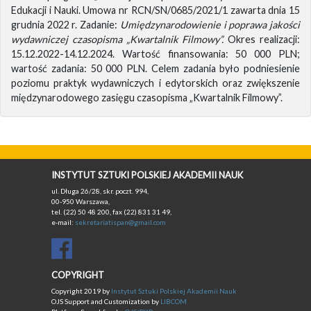
Edukacji i Nauki. Umowa nr RCN/SN/0685/2021/1 zawarta dnia 15
grudnia 2022 r. Zadanie:
Umiędzynarodowienie i poprawa jakości
wydawniczej czasopisma „Kwartalnik Filmowy”.
Okres realizacji:
15.12.2022-14.12.2024. Wartość finansowania: 50 000 PLN;
wartość zadania: 50 000 PLN. Celem zadania było podniesienie
poziomu praktyk wydawniczych i edytorskich oraz zwiększenie
międzynarodowego zasięgu czasopisma „Kwartalnik Filmowy”.
INSTYTUT SZTUKI POLSKIEJ AKADEMII NAUK
ul. Długa 26/28, skr. poczt. 994,
00-950 Warszawa,
tel. (22) 50 48 200, fax (22) 831 31 49,
e-mail:
sekretariatispan@gmail.com
COPYRIGHT
Copyright 2019 by
Instytut Sztuki Polskiej Akademii Nauk
OJS Support and Customization by
LIBCOM