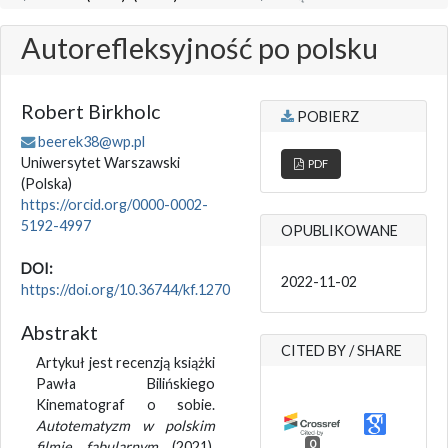
Autorefleksyjność po polsku
Robert Birkholc
POBIERZ
beerek38@wp.pl
Uniwersytet Warszawski
PDF
(Polska)
https://orcid.org/0000-0002-
5192-4997
OPUBLIKOWANE
DOI:
2022-11-02
https://doi.org/10.36744/kf.1270
Abstrakt
CITED BY / SHARE
Artykuł jest recenzją książki
Pawła Bilińskiego
Kinematograf o sobie.
Autotematyzm w polskim
0
filmie fabularnym
(2021).