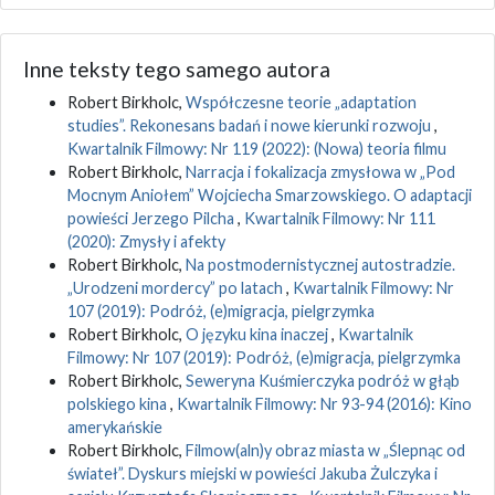
Inne teksty tego samego autora
Robert Birkholc,
Współczesne teorie „adaptation
studies”. Rekonesans badań i nowe kierunki rozwoju
,
Kwartalnik Filmowy: Nr 119 (2022): (Nowa) teoria filmu
Robert Birkholc,
Narracja i fokalizacja zmysłowa w „Pod
Mocnym Aniołem” Wojciecha Smarzowskiego. O adaptacji
powieści Jerzego Pilcha
,
Kwartalnik Filmowy: Nr 111
(2020): Zmysły i afekty
Robert Birkholc,
Na postmodernistycznej autostradzie.
„Urodzeni mordercy” po latach
,
Kwartalnik Filmowy: Nr
107 (2019): Podróż, (e)migracja, pielgrzymka
Robert Birkholc,
O języku kina inaczej
,
Kwartalnik
Filmowy: Nr 107 (2019): Podróż, (e)migracja, pielgrzymka
Robert Birkholc,
Seweryna Kuśmierczyka podróż w głąb
polskiego kina
,
Kwartalnik Filmowy: Nr 93-94 (2016): Kino
amerykańskie
Robert Birkholc,
Filmow(aln)y obraz miasta w „Ślepnąc od
świateł”. Dyskurs miejski w powieści Jakuba Żulczyka i