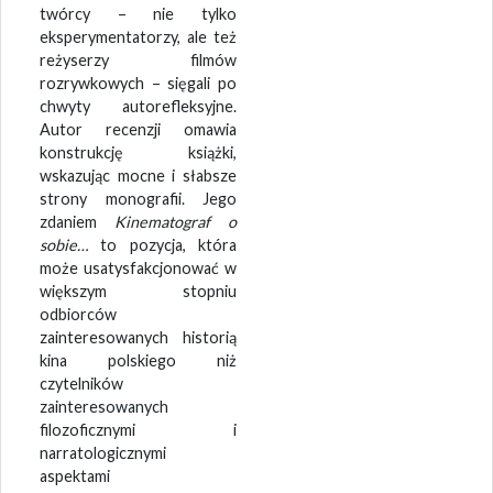
twórcy – nie tylko
eksperymentatorzy, ale też
reżyserzy filmów
rozrywkowych – sięgali po
chwyty autorefleksyjne.
Autor recenzji omawia
konstrukcję książki,
wskazując mocne i słabsze
strony monografii. Jego
zdaniem
Kinematograf o
sobie…
to pozycja, która
może usatysfakcjonować w
większym stopniu
odbiorców
zainteresowanych historią
kina polskiego niż
czytelników
zainteresowanych
filozoficznymi i
narratologicznymi
aspektami