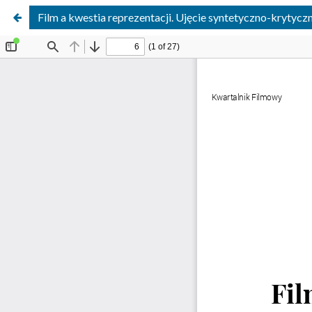
Film a kwestia reprezentacji. Ujęcie syntetyczno-krytycz