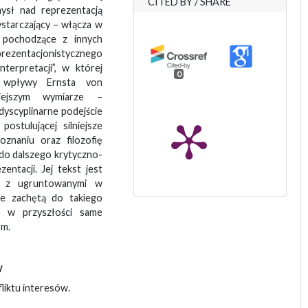
CITED BY / SHARE
mysł nad reprezentacją
ystarczający – włącza w
 pochodzące z innych
rezentacjonistycznego
nterpretacji”, w której
0
e wpływy Ernsta von
iejszym wymiarze –
dyscyplinarne podejście
ostulującej silniejsze
znaniu oraz filozofię
 do dalszego krytyczno-
ntacji. Jej tekst jest
ę z ugruntowanymi w
że zachętą do takiego
e w przyszłości same
om.
w
liktu interesów.