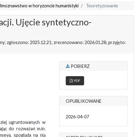
Filmoznawstwo w horyzoncie humanistyki
Teoretyzowanie
cji. Ujęcie syntetyczno-
ny; zgłoszono: 2025.12.21; zrecenzowano: 2026.01.28; przyjęto:
POBIERZ
PDF
OPUBLIKOWANE
2026-04-07
rdziej ugruntowanych w
gając do rozważań m.in.
mseya, spogląda na nią