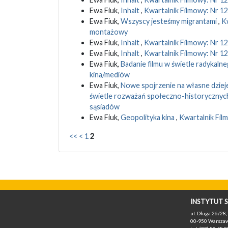
Ewa Fiuk,
Inhalt
,
Kwartalnik Filmowy: Nr 1
Ewa Fiuk,
Wszyscy jesteśmy migrantami
,
Kw
montażowy
Ewa Fiuk,
Inhalt
,
Kwartalnik Filmowy: Nr 12
Ewa Fiuk,
Inhalt
,
Kwartalnik Filmowy: Nr 1
Ewa Fiuk,
Badanie filmu w świetle radykal
kina/mediów
Ewa Fiuk,
Nowe spojrzenie na własne dziej
świetle rozważań społeczno-historyczny
sąsiadów
Ewa Fiuk,
Geopolityka kina
,
Kwartalnik Fil
<<
<
1
2
INSTYTUT S
ul. Długa 26/28, 
00-950 Warszaw