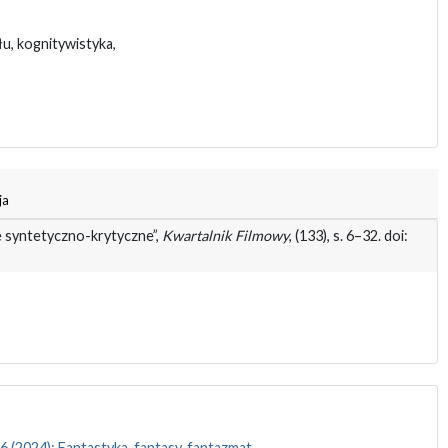
łu, kognitywistyka,
ja
cie syntetyczno-krytyczne”,
Kwartalnik Filmowy
, (133), s. 6–32. doi:
6 (2024): Fantastyka, fantasy, fantazmat