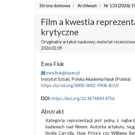
Strona domowa
Archiwum
Nr 133 (2026): 
Film a kwestia reprezenta
krytyczne
Oryginalny artykuł naukowy; materiał recenzowa
2026.02.09
Ewa Fiuk
ewa.fiuk@ispan.pl
Instytut Sztuki, Polska Akademia Nauk
(Polska)
https://orcid.org/0000-0002-9908-8510
DOI:
https://doi.org/10.36744/kf.4756
Abstrakt
Kategoria reprezentacji jest jedną z najba
badaniach nad filmem. Autorka artykułu, się
Noëla Carrolla, Huw Price’a czy Williama Ra