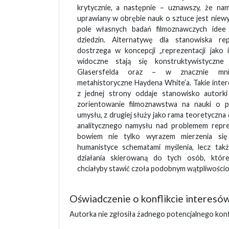
krytycznie, a następnie – uznawszy, że na
uprawiany w obrębie nauk o sztuce jest niew
pole własnych badań filmoznawczych idee
dziedzin. Alternatywę dla stanowiska rep
dostrzega w koncepcji „reprezentacji jako i
widoczne stają się konstruktywistyczn
Glasersfelda oraz – w znacznie mn
metahistoryczne Haydena White’a. Takie inter
z jednej strony oddaje stanowisko autorki p
zorientowanie filmoznawstwa na nauki o po
umysłu, z drugiej służy jako rama teoretyczna
analitycznego namysłu nad problemem repreze
bowiem nie tylko wyrazem mierzenia si
humanistyce schematami myślenia, lecz tak
działania skierowaną do tych osób, któr
chciałyby stawić czoła podobnym wątpliwości
Oświadczenie o konflikcie interesó
Autorka nie zgłosiła żadnego potencjalnego konf