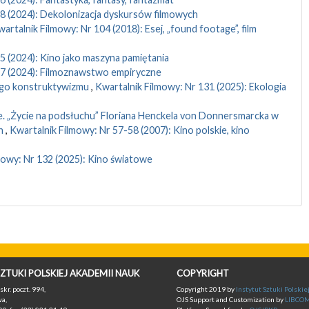
28 (2024): Dekolonizacja dyskursów filmowych
artalnik Filmowy: Nr 104 (2018): Esej, „found footage”, film
5 (2024): Kino jako maszyna pamiętania
27 (2024): Filmoznawstwo empiryczne
nego konstruktywizmu
,
Kwartalnik Filmowy: Nr 131 (2025): Ekologia
e. „Życie na podsłuchu” Floriana Henckela von Donnersmarcka w
ch
,
Kwartalnik Filmowy: Nr 57-58 (2007): Kino polskie, kino
mowy: Nr 132 (2025): Kino światowe
ZTUKI POLSKIEJ AKADEMII NAUK
COPYRIGHT
skr. poczt. 994,
Copyright 2019 by
Instytut Sztuki Polski
a,
OJS Support and Customization by
LIBCO