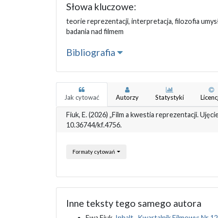
Słowa kluczowe:
teorie reprezentacji, interpretacja, filozofia umys
badania nad filmem
Bibliografia
Jak cytować
Autorzy
Statystyki
Licenc
Fiuk, E. (2026) „Film a kwestia reprezentacji. Uję
10.36744/kf.4756.
Formaty cytowań
Inne teksty tego samego autora
Ewa Fiuk,
Inhalt
,
Kwartalnik Filmowy: Nr 12