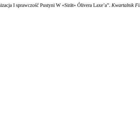
zacja I sprawczość Pustyni W «Sirāt» Ólivera Laxe’a”.
Kwartalnik F