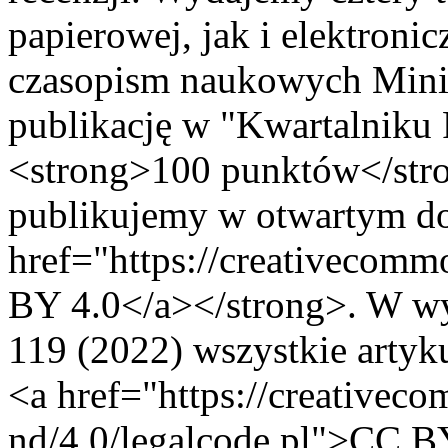
papierowej, jak i elektron
czasopism naukowych Minis
publikację w "Kwartalniku
<strong>100 punktów</stro
publikujemy w otwartym dos
href="https://creativecomm
BY 4.0</a></strong>. W w
119 (2022) wszystkie artyk
<a href="https://creativeco
nd/4.0/legalcode.pl">CC 