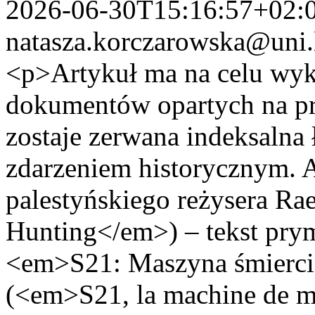
2026-06-30T15:16:57+02:
natasza.korczarowska@uni.
<p>Artykuł ma na celu wyk
dokumentów opartych na pra
zostaje zerwana indeksalna
zdarzeniem historycznym. 
palestyńskiego reżysera R
Hunting</em>) – tekst prym
<em>S21: Maszyna śmierc
(<em>S21, la machine de m