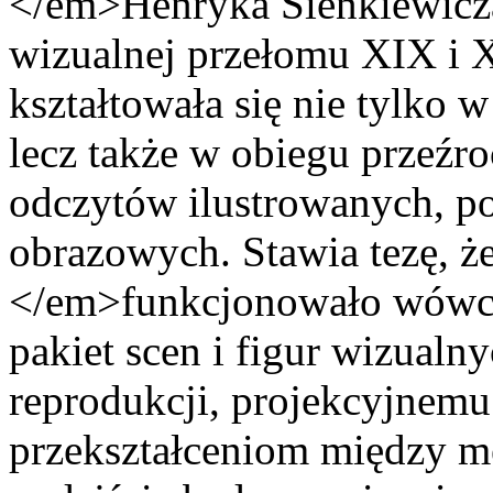
</em>Henryka Sienkiewicza
wizualnej przełomu XIX i 
kształtowała się nie tylko w
lecz także w obiegu przeźro
odczytów ilustrowanych, p
obrazowych. Stawia tezę, 
</em>funkcjonowało wówcza
pakiet scen i figur wizualn
reprodukcji, projekcyjnem
przekształceniom między me