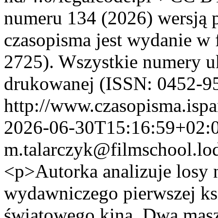
numeru 134 (2026) wersją p
czasopisma jest wydanie w 
2725). Wszystkie numery uk
drukowanej (ISSN: 0452-9
http://www.czasopisma.ispa
2026-06-30T15:16:59+02:
m.talarczyk@filmschool.lod
<p>Autorka analizuje losy 
wydawniczego pierwszej ksią
światowego kina. Dwa masz