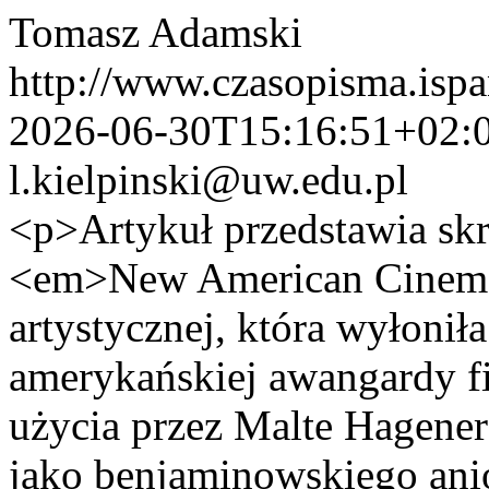
Tomasz Adamski
http://www.czasopisma.ispa
2026-06-30T15:16:51+02:
l.kielpinski@uw.edu.pl
<p>Artykuł przedstawia skró
<em>New American Cinema
artystycznej, która wyłonił
amerykańskiej awangardy f
użycia przez Malte Hagene
jako benjaminowskiego anioł