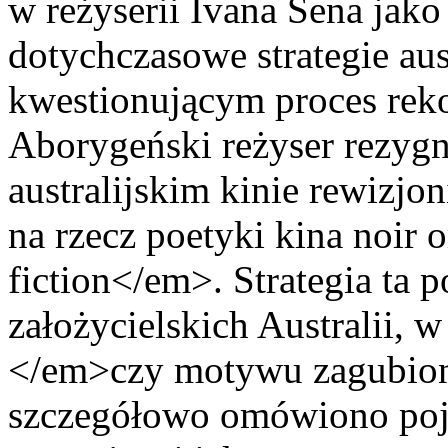
w reżyserii Ivana Sena jak
dotychczasowe strategie aust
kwestionującym proces reko
Aborygeński reżyser rezygn
australijskim kinie rewizj
na rzecz poetyki kina noir
fiction</em>. Strategia ta
założycielskich Australii, 
</em>czy motywu zagubiony
szczegółowo omówiono pojęc