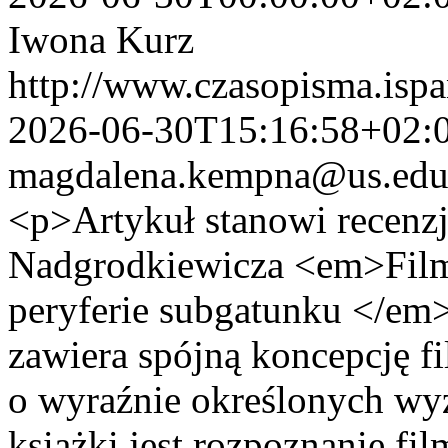
Iwona Kurz
http://www.czasopisma.ispa
2026-06-30T15:16:58+02:
magdalena.kempna@us.edu
<p>Artykuł stanowi recenzj
Nadgrodkiewicza <em>Film 
peryferie subgatunku </em
zawiera spójną koncepcję f
o wyraźnie określonych wyz
książki jest rozpoznanie fi