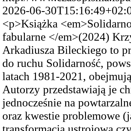
2026-06-30T15:16:49+02:
<p>Książka <em>Solidarnoś
fabularne </em>(2024) Krz
Arkadiusza Bileckiego to p
do ruchu Solidarność, pows
latach 1981-2021, obejmując
Autorzy przedstawiają je c
jednocześnie na powtarzal
oraz kwestie problemowe (j
transformacja ustrojowa czy