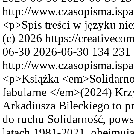
http://www.czasopisma.ispa
<p>Spis treści w języku ni
(c) 2026 https://creativeco
06-30
2026-06-30
134
231
http://www.czasopisma.ispa
<p>Książka <em>Solidarnoś
fabularne </em>(2024) Krz
Arkadiusza Bileckiego to p
do ruchu Solidarność, pows
latach 1981-2021, obejmując