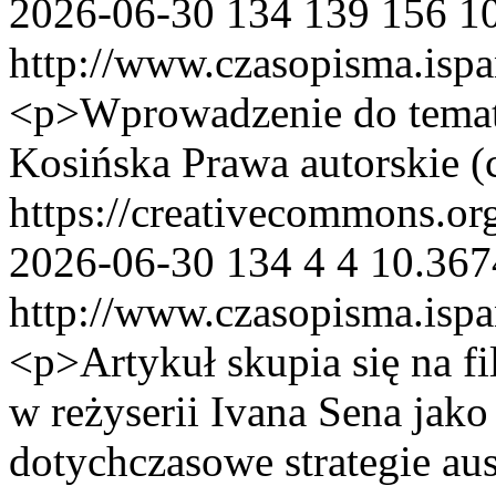
2026-06-30
134
139
156
1
http://www.czasopisma.ispa
<p>Wprowadzenie do temat
Kosińska
Prawa autorskie (
https://creativecommons.or
2026-06-30
134
4
4
10.367
http://www.czasopisma.ispa
<p>Artykuł skupia się na 
w reżyserii Ivana Sena jak
dotychczasowe strategie aust