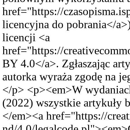
href="https://czasopisma.
licencyjna do pobrania</a>
licencji <a
href="https://creativecomm
BY 4.0</a>. Zgłaszając arty
autorka wyraża zgodę na jeg
</p> <p><em>W wydaniach
(2022) wszystkie artykuły b
</em><a href="https://crea
nd/4.0/legalcode.pl"><e