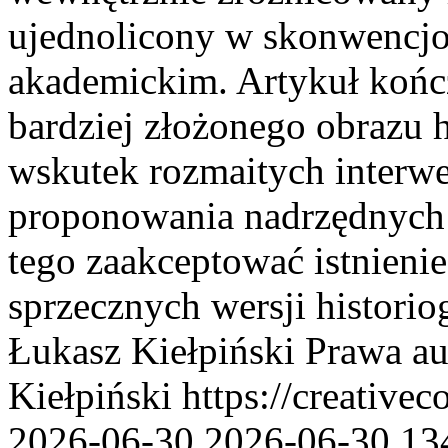
ujednolicony w skonwencj
akademickim. Artykuł kończ
bardziej złożonego obrazu hi
wskutek rozmaitych interwe
proponowania nadrzędnych s
tego zaakceptować istnienie
sprzecznych wersji historio
Łukasz Kiełpiński
Prawa au
Kiełpiński https://creative
2026-06-30
2026-06-30
13