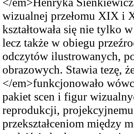
</em>Henryka Sienkiewicza
wizualnej przełomu XIX i 
kształtowała się nie tylko w
lecz także w obiegu przeźro
odczytów ilustrowanych, p
obrazowych. Stawia tezę, 
</em>funkcjonowało wówcza
pakiet scen i figur wizualn
reprodukcji, projekcyjnem
przekształceniom między me