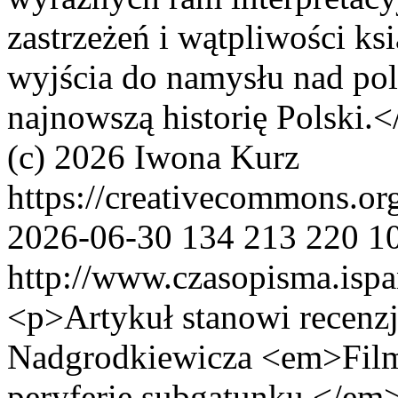
zastrzeżeń i wątpliwości ks
wyjścia do namysłu nad pol
najnowszą historię Polski.<
(c) 2026 Iwona Kurz
https://creativecommons.or
2026-06-30
134
213
220
1
http://www.czasopisma.ispa
<p>Artykuł stanowi recenzj
Nadgrodkiewicza <em>Film 
peryferie subgatunku </em