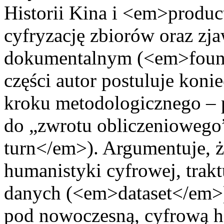
Historii Kina i <em>produc
cyfryzację zbiorów oraz zja
dokumentalnym (<em>foun
części autor postuluje kon
kroku metodologicznego – p
do „zwrotu obliczeniowego
turn</em>). Argumentuje, ż
humanistyki cyfrowej, trak
danych (<em>dataset</em>
pod nowoczesną, cyfrową hi