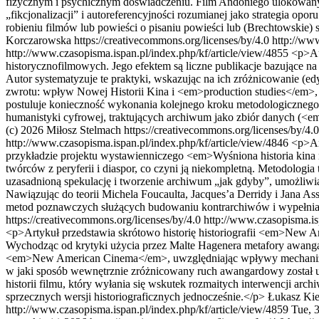
fizycznym i psychicznym doświadczeniu. Film Andoniego ulokowany zo
„fikcjonalizacji” i autoreferencyjności rozumianej jako strategia op
robieniu filmów lub powieści o pisaniu powieści lub (Brechtowskie) 
Korczarowska https://creativecommons.org/licenses/by/4.0
http://www
http://www.czasopisma.ispan.pl/index.php/kf/article/view/4855
<p>Au
historycznofilmowych. Jego efektem są liczne publikacje bazujące n
Autor systematyzuje te praktyki, wskazując na ich zróżnicowanie (e
zwrotu: wpływ Nowej Historii Kina i <em>production studies</em>,
postuluje konieczność wykonania kolejnego kroku metodologicznego 
humanistyki cyfrowej, traktujących archiwum jako zbiór danych (<e
(c) 2026 Miłosz Stelmach https://creativecommons.org/licenses/by/4.
http://www.czasopisma.ispan.pl/index.php/kf/article/view/4846
<p>Ar
przykładzie projektu wystawienniczego <em>Wyśniona historia kina 
twórców z peryferii i diaspor, co czyni ją niekompletną. Metodologia
uzasadnioną spekulację i tworzenie archiwum „jak gdyby”, umożliwia
Nawiązując do teorii Michela Foucaulta, Jacques’a Derridy i Jana A
metod poznawczych służących budowaniu kontrarchiwów i wypełnia
https://creativecommons.org/licenses/by/4.0
http://www.czasopisma.is
<p>Artykuł przedstawia skrótowo historię historiografii <em>New A
Wychodząc od krytyki użycia przez Malte Hagenera metafory awangardy
<em>New American Cinema</em>, uwzględniając wpływy mechanizmów 
w jaki sposób wewnętrznie zróżnicowany ruch awangardowy został u
historii filmu, który wyłania się wskutek rozmaitych interwencji arc
sprzecznych wersji historiograficznych jednocześnie.</p>
Łukasz Kie
http://www.czasopisma.ispan.pl/index.php/kf/article/view/4859
Tue, 