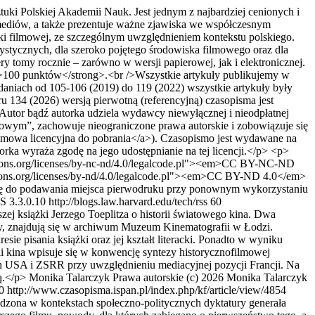
i Polskiej Akademii Nauk. Jest jednym z najbardziej cenionych i
i mediów, a także prezentuje ważne zjawiska we współczesnym
ki filmowej, ze szczególnym uwzględnieniem kontekstu polskiego.
stycznych, dla szeroko pojętego środowiska filmowego oraz dla
 tomy rocznie – zarówno w wersji papierowej, jak i elektronicznej.
>100 punktów</strong>.<br />Wszystkie artykuły publikujemy w
daniach od 105-106 (2019) do 119 (2022) wszystkie artykuły były
 134 (2026) wersją pierwotną (referencyjną) czasopisma jest
utor bądź autorka udziela wydawcy niewyłącznej i nieodpłatnej
lmowym”, zachowuje nieograniczone prawa autorskie i zobowiązuje się
umowa licencyjna do pobrania</a>). Czasopismo jest wydawane na
torka wyraża zgodę na jego udostępnianie na tej licencji.</p> <p>
mmons.org/licenses/by-nc-nd/4.0/legalcode.pl"><em>CC BY-NC-ND
commons.org/licenses/by-nd/4.0/legalcode.pl"><em>CC BY-ND 4.0</em>
się do podawania miejsca pierwodruku przy ponownym wykorzystaniu
S 3.3.0.10
http://blogs.law.harvard.edu/tech/rss
60
j książki Jerzego Toeplitza o historii światowego kina. Dwa
wy, znajdują się w archiwum Muzeum Kinematografii w Łodzi.
resie pisania książki oraz jej kształt literacki. Ponadto w wyniku
ii kina wpisuje się w konwencję syntezy historycznofilmowej
h USA i ZSRR przy uwzględnieniu mediacyjnej pozycji Francji. Na
ą.</p>
Monika Talarczyk
Prawa autorskie (c) 2026 Monika Talarczyk
0
http://www.czasopisma.ispan.pl/index.php/kf/article/view/4854
adzona w kontekstach społeczno-politycznych dyktatury generała