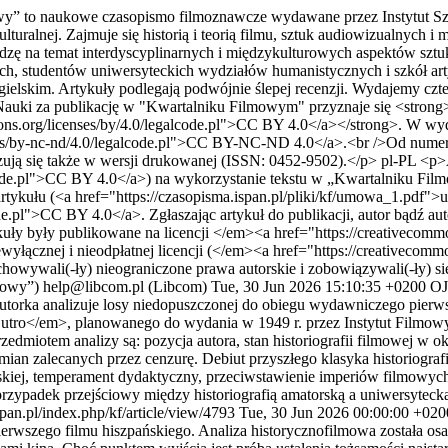
” to naukowe czasopismo filmoznawcze wydawane przez Instytut Sztuk
uralnej. Zajmuje się historią i teorią filmu, sztuk audiowizualnych 
dzę na temat interdyscyplinarnych i międzykulturowych aspektów sztu
, studentów uniwersyteckich wydziałów humanistycznych i szkół arty
lskim. Artykuły podlegają podwójnie ślepej recenzji. Wydajemy cztery
auki za publikację w "Kwartalniku Filmowym" przyznaje się <strong
mons.org/licenses/by/4.0/legalcode.pl">CC BY 4.0</a></strong>. W wy
nses/by-nc-nd/4.0/legalcode.pl">CC BY-NC-ND 4.0</a>.<br />Od numeru
ują się także w wersji drukowanej (ISSN: 0452-9502).</p>
pl-PL
<p>A
alcode.pl">CC BY 4.0</a>) na wykorzystanie tekstu w „Kwartalniku Fi
ykułu (<a href="https://czasopisma.ispan.pl/pliki/kf/umowa_1.pdf">
ode.pl">CC BY 4.0</a>. Zgłaszając artykuł do publikacji, autor bądź au
uły były publikowane na licencji </em><a href="https://creativeco
iewyłącznej i nieodpłatnej licencji (</em><a href="https://creative
owywali(-ły) nieograniczone prawa autorskie i zobowiązywali(-ły) 
mowy”)
help@libcom.pl (Libcom)
Tue, 30 Jun 2026 15:10:35 +0200
OJ
torka analizuje losy niedopuszczonej do obiegu wydawniczego pierwsze
 jutro</em>, planowanego do wydania w 1949 r. przez Instytut Filmo
przedmiotem analizy są: pozycja autora, stan historiografii filmowej w ok
mian zalecanych przez cenzurę. Debiut przyszłego klasyka historiograf
skiej, temperament dydaktyczny, przeciwstawienie imperiów filmowyc
rzypadek przejściowy między historiografią amatorską a uniwersyteck
pan.pl/index.php/kf/article/view/4793
Tue, 30 Jun 2026 00:00:00 +020
pierwszego filmu hiszpańskiego. Analiza historycznofilmowa została os