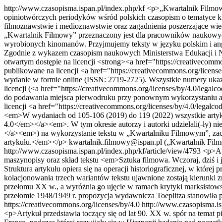
http://www.czasopisma.ispan.pl/index.php/kf
<p>„Kwartalnik Filmowy
opiniotwórczych periodyków wśród polskich czasopism o tematyce kult
filmoznawstwie i medioznawstwie oraz zagadnienia poszerzające wie
„Kwartalnik Filmowy” przeznaczony jest dla pracowników naukowych
wyrobionych kinomanów. Przyjmujemy teksty w języku polskim i angie
Zgodnie z wykazem czasopism naukowych Ministerstwa Edukacji i N
otwartym dostępie na licencji <strong><a href="https://creativecom
publikowane na licencji <a href="https://creativecommons.org/lice
wydanie w formie online (ISSN: 2719-2725). Wszystkie numery ukaz
licencji (<a href="https://creativecommons.org/licenses/by/4.0/leg
do podawania miejsca pierwodruku przy ponownym wykorzystaniu art
licencji <a href="https://creativecommons.org/licenses/by/4.0/legalc
<em>W wydaniach od 105-106 (2019) do 119 (2022) wszystkie artyk
4.0</em></a><em>. W tym okresie autorzy i autorki udzielali(-ły) n
</a><em>) na wykorzystanie tekstu w „Kwartalniku Filmowym”, zach
artykułu.</em></p>
kwartalnik.filmowy@ispan.pl („Kwartalnik Fil
http://www.czasopisma.ispan.pl/index.php/kf/article/view/4793
<p>Au
maszynopisy oraz skład tekstu <em>Sztuka filmowa. Wczoraj, dziś i
Struktura artykułu opiera się na operacji historiograficznej, w której 
kolacjonowania trzech wariantów tekstu ujawnione zostają kierunki z
przełomu XX w., a wyróżnia go ujęcie w ramach krytyki marksistow
przełomie 1948/1949 r. propozycja wydawnicza Toeplitza stanowiła p
https://creativecommons.org/licenses/by/4.0
http://www.czasopisma.is
<p>Artykuł przedstawia toczący się od lat 90. XX w. spór na temat 