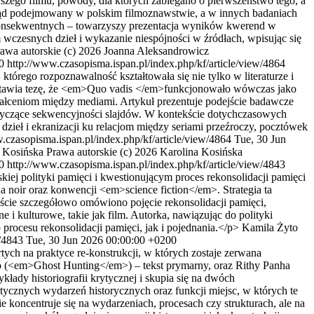
arszego filmu, powody, dla których zabiegano o pierwszeństwo tego, a
dotąd podejmowany w polskim filmoznawstwie, a w innych badaniach
iekonsekwentnych – towarzyszy prezentacja wyników kwerend w
wczesnych dzieł i wykazanie niespójności w źródłach, wpisując się
awa autorskie (c) 2026 Joanna Aleksandrowicz
0
http://www.czasopisma.ispan.pl/index.php/kf/article/view/4864
rego rozpoznawalność kształtowała się nie tylko w literaturze i
 Stawia tezę, że <em>Quo vadis </em>funkcjonowało wówczas jako
ztałceniom między mediami. Artykuł prezentuje podejście badawcze
tyczące sekwencyjności slajdów. W kontekście dotychczasowych
dzieł i ekranizacji ku relacjom między seriami przeźroczy, pocztówek
.czasopisma.ispan.pl/index.php/kf/article/view/4864
Tue, 30 Jun
 Kosińska
Prawa autorskie (c) 2026 Karolina Kosińska
0
http://www.czasopisma.ispan.pl/index.php/kf/article/view/4843
iej polityki pamięci i kwestionującym proces rekonsolidacji pamięci
a noir oraz konwencji <em>science fiction</em>. Strategia ta
ście szczegółowo omówiono pojęcie rekonsolidacji pamięci,
 i kulturowe, takie jak film. Autorka, nawiązując do polityki
procesu rekonsolidacji pamięci, jak i pojednania.</p>
Kamila Żyto
w/4843
Tue, 30 Jun 2026 00:00:00 +0200
ch na praktyce re-konstrukcji, w których zostaje zerwana
o (<em>Ghost Hunting</em>) – tekst prymarny, oraz Rithy Panha
dy historiografii krytycznej i skupia się na dwóch
ycznych wydarzeń historycznych oraz funkcji miejsc, w których te
 koncentruje się na wydarzeniach, procesach czy strukturach, ale na