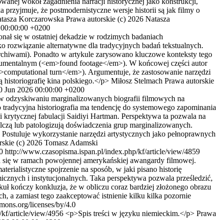
nej wokół zagadnienia narracji historycznej jako konstrukcji,
 przyjmuje, że postmodernistyczne wersje historii są jak filmy o
tasza Korczarowska
Prawa autorskie (c) 2026 Natasza
 00:00:00 +0200
onał się w ostatniej dekadzie w rodzimych badaniach
o rozwiązanie alternatywne dla tradycyjnych badań tekstualnych.
 archiwami). Ponadto w artykule zarysowano kluczowe konteksty tego
dokumentalnym (<em>found footage</em>). W końcowej części autor
>computational turn</em>). Argumentuje, że zastosowanie narzędzi
istoriografię kina polskiego.</p>
Miłosz Stelmach
Prawa autorskie
0 Jun 2026 00:00:00 +0200
 w odzyskiwaniu marginalizowanych biografii filmowych na
 tradycyjna historiografia ma tendencję do systemowego zapominania
ji krytycznej fabulacji Saidiyi Hartman. Perspektywa ta pozwala na
ilczą lub patologizują doświadczenia grup marginalizowanych.
. Postuluje wykorzystanie narzędzi artystycznych jako pełnoprawnych
rskie (c) 2026 Tomasz Adamski
0
http://www.czasopisma.ispan.pl/index.php/kf/article/view/4859
ła się w ramach powojennej amerykańskiej awangardy filmowej.
rialistyczne spojrzenie na sposób, w jaki pisano historię
nych i instytucjonalnych. Taka perspektywa pozwala prześledzić,
 kończy konkluzja, że w obliczu coraz bardziej złożonego obrazu
h, a zamiast tego zaakceptować istnienie kilku kilka pozornie
mons.org/licenses/by/4.0
/kf/article/view/4956
<p>Spis treści w języku niemieckim.</p>
Prawa