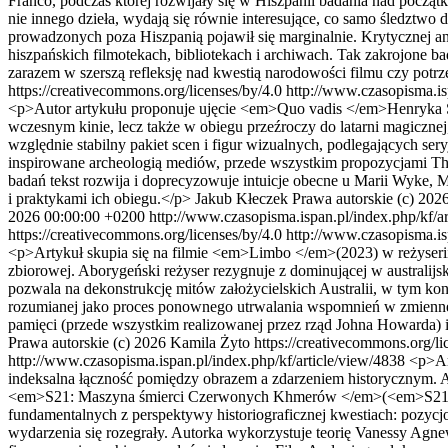
Franco, podczas której rozwijały się w Hiszpanii badania nad począt
nie innego dzieła, wydają się równie interesujące, co samo śledztw
prowadzonych poza Hiszpanią pojawił się marginalnie. Krytycznej a
hiszpańskich filmotekach, bibliotekach i archiwach. Tak zakrojone 
zarazem w szerszą refleksję nad kwestią narodowości filmu czy potrz
https://creativecommons.org/licenses/by/4.0
http://www.czasopisma.is
<p>Autor artykułu proponuje ujęcie <em>Quo vadis </em>Henryka Sie
wczesnym kinie, lecz także w obiegu przeźroczy do latarni magicz
względnie stabilny pakiet scen i figur wizualnych, podlegających s
inspirowane archeologią mediów, przede wszystkim propozycjami Th
badań tekst rozwija i doprecyzowuje intuicje obecne u Marii Wyke, M
i praktykami ich obiegu.</p>
Jakub Kłeczek
Prawa autorskie (c) 202
2026 00:00:00 +0200
http://www.czasopisma.ispan.pl/index.php/kf/a
https://creativecommons.org/licenses/by/4.0
http://www.czasopisma.is
<p>Artykuł skupia się na filmie <em>Limbo </em>(2023) w reżyserii I
zbiorowej. Aborygeński reżyser rezygnuje z dominującej w australijs
pozwala na dekonstrukcję mitów założycielskich Australii, w tym k
rozumianej jako proces ponownego utrwalania wspomnień w zmiennej fo
pamięci (przede wszystkim realizowanej przez rząd Johna Howarda) i 
Prawa autorskie (c) 2026 Kamila Żyto https://creativecommons.org/li
http://www.czasopisma.ispan.pl/index.php/kf/article/view/4838
<p>Ar
indeksalna łączność pomiędzy obrazem a zdarzeniem historycznym. 
<em>S21: Maszyna śmierci Czerwonych Khmerów </em>(<em>S21, la ma
fundamentalnych z perspektywy historiograficznej kwestiach: pozyc
wydarzenia się rozegrały. Autorka wykorzystuje teorię Vanessy Agnew