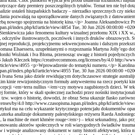
kami kina. Choć punktem wyjścia jest próba ustalenia tożsamości najst
o dotyczące daty premiery poszczególnych tytułów. Temat ten nie był 
nalizie ustaleń hiszpańskich badaczy – nierzadko sprzecznych czy n
badania pozwalają na uporządkowanie danych związanych z datowaniem 
ebą nowego spojrzenia na historię kina.</p>
Joanna Aleksandrowicz
Pr
pan.pl/index.php/kf/article/view/4854
Tue, 30 Jun 2026 00:00:00 +020
nkiewicza jako fenomenu kultury wizualnej przełomu XIX i XX w., któ
nej, odczytów ilustrowanych, pocztówek i innych druków obrazowych.
eryjnej reprodukcji, projekcyjnemu sekwencjonowaniu i dalszym przeks
omasa Elsaessera, uzupełnianymi o rozpoznania Martyna Jolly’ego do
oniki Woźniak i Iva Bloma, przenosząc uwagę z historii pojedynczych 
6 Jakub Kłeczek https://creativecommons.org/licenses/by/4.0
http://www
rticle/view/4955
<p>Wprowadzenie do tematyki numeru.</p>
Karolina
pan.pl/index.php/kf/article/view/4955
Tue, 30 Jun 2026 00:00:00 +020
vana Sena jako dziele rewidującym dotychczasowe strategie australijsk
kim kinie rewizjonistycznym formuły antywesternu na rzecz poetyki kin
oncepcji <em>terra nullius </em>czy motywu zagubionych dzieci. W tek
rmie, który w skali społecznej zachodzi przez nośniki instytucjonalne
tzw. wojen o historię, dowodzi, że obraz Sena ukazuje fiasko zarówno 
censes/by/4.0
http://www.czasopisma.ispan.pl/index.php/kf/article/vie
tykuł ma na celu wykazanie krytycznego potencjału dokumentów oparty
Autorka analizuje dokumenty palestyńskiego reżysera Raeda Andonieg
chine de mort khmère rouge</em>) – tekst sekunadrny, jako przykła
jonowaniu aktorów społecznych w roli wiarygodnych świadków traumat
 i wpisuje analizowany dokument w ramy historii afektywnej, która nie