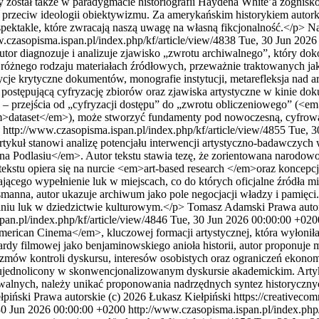
stał także w paradygmacie historiografii Haydena White’a zogniskowa
oru przeciw ideologii obiektywizmu. Za amerykańskim historykiem autorka
spektakle, które zwracają naszą uwagę na własną fikcjonalność.</p>
Na
.czasopisma.ispan.pl/index.php/kf/article/view/4838
Tue, 30 Jun 2026
tor diagnozuje i analizuje zjawisko „zwrotu archiwalnego”, który dok
a różnego rodzaju materiałach źródłowych, przeważnie traktowanych jak
dycje krytyczne dokumentów, monografie instytucji, metarefleksja nad
 postępującą cyfryzację zbiorów oraz zjawiska artystyczne w kinie 
– przejścia od „cyfryzacji dostępu” do „zwrotu obliczeniowego” (<em
m>dataset</em>), może stworzyć fundamenty pod nowoczesną, cyfrową h
0
http://www.czasopisma.ispan.pl/index.php/kf/article/view/4855
Tue, 3
tykuł stanowi analizę potencjału interwencji artystyczno-badawczych
na Podlasiu</em>. Autor tekstu stawia tezę, że zorientowana narodowo
 tekstu opiera się na nurcie <em>art-based research </em>oraz koncepc
jącego wypełnienie luk w miejscach, co do których oficjalne źródła m
ssmanna, autor ukazuje archiwum jako pole negocjacji władzy i pamięci
niu luk w dziedzictwie kulturowym.</p>
Tomasz Adamski
Prawa auto
pan.pl/index.php/kf/article/view/4846
Tue, 30 Jun 2026 00:00:00 +020
merican Cinema</em>, kluczowej formacji artystycznej, która wyłoni
 filmowej jako benjaminowskiego anioła historii, autor proponuje mate
kontroli dyskursu, interesów osobistych oraz ograniczeń ekonomicz
jednolicony w skonwencjonalizowanym dyskursie akademickim. Artykuł
hiwalnych, należy unikać proponowania nadrzędnych syntez historycznyc
łpiński
Prawa autorskie (c) 2026 Łukasz Kiełpiński https://creativecom
30 Jun 2026 00:00:00 +0200
http://www.czasopisma.ispan.pl/index.php