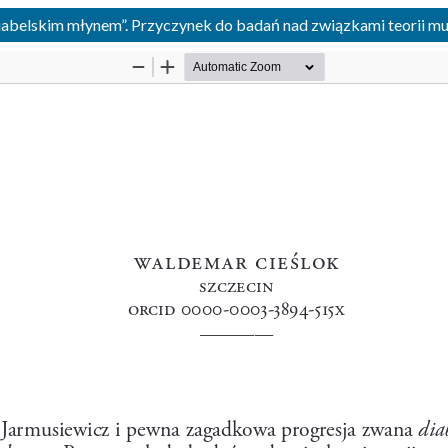
abelskim młynem”. Przyczynek do badań nad związkami teorii muz