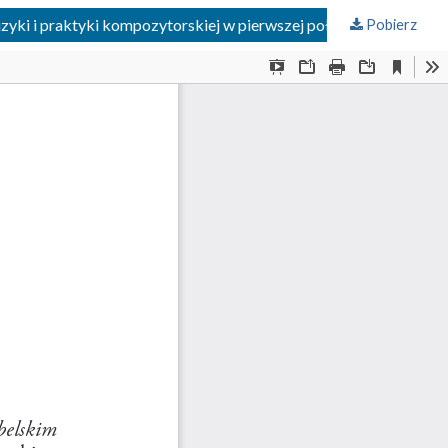
yki i praktyki kompozytorskiej w pierwszej połowie XIX wieku
Pobierz