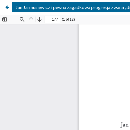
Jan Jarmusiewicz i pewna zagadkowa progresja zwana „di