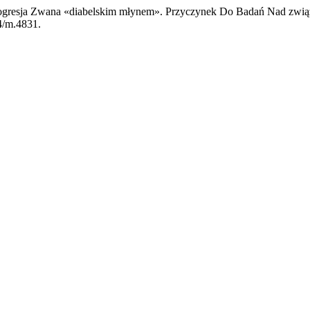
ogresja Zwana «diabelskim młynem». Przyczynek Do Badań Nad związk
44/m.4831.