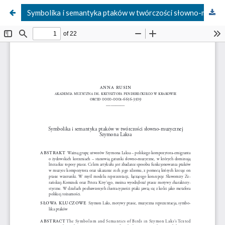
Symbolika i semantyka ptaków w twórczości słowno-muzycznej Szymona Laksa