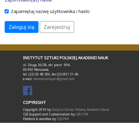
Zapamiętaj nazwę użytkownika i hasło
Zaloguj się
Zarejestruj
INSTYTUT SZTUKI POLSKIEJ AKADEMII NAUK
ul. Długa 26/28, skr. poczt. 994,
00-950 Warszawa,
tel. (22) 50 48 200, fax (22) 831 31 49,
e-mail:
sekretariatispan@gmail.com
COPYRIGHT
Copyright 2019 by
Instytut Sztuki Polskiej Akademii Nauk
OJS Support and Customization by
LIBCOM
Platform & workfow by
OJS/PKP