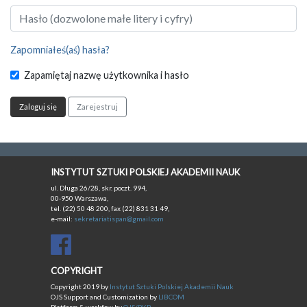
Zapomniałeś(aś) hasła?
Zapamiętaj nazwę użytkownika i hasło
Zaloguj się
Zarejestruj
INSTYTUT SZTUKI POLSKIEJ AKADEMII NAUK
ul. Długa 26/28, skr. poczt. 994,
00-950 Warszawa,
tel. (22) 50 48 200, fax (22) 831 31 49,
e-mail:
sekretariatispan@gmail.com
COPYRIGHT
Copyright 2019 by
Instytut Sztuki Polskiej Akademii Nauk
OJS Support and Customization by
LIBCOM
Platform & workfow by
OJS/PKP