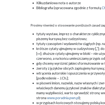
Kilkuzdaniowa nota o autorze
Bibliografia (opracowana zgodnie z formułą
Ch
Prosimy również o stosowanie poniższych zasad zap
tytuły wystaw, imprez o charakterze cykliczny
piszemy kursywą bez cudzysłowu;
tytuły czasopism i wydawnictw ciągłych (np. 
krótsze cytaty ujmujemy w cudzysłowy [„”];
[«»]; dłuższe cytaty ujmujemy w bloki – nie 
czerwono, a na końcu umieszczamy przypis ods
gdy chcemy wyróżnić jakieś sformułowanie w t
zwroty z języków obcych zapisujemy kursywą;
wtrącenia autorskie i opuszczenia w przywoł
[podkreślenie – J.Ch.];
w pisowni imion, nazwisk, nazw własnych i zw
właściwych danemu językowi znaków diakrytycznyc
mamy wątpliwości, warto sprawdzić stronę ww
strona
www.poradnia.pwn.pl
);
w przypisach końcowych stosujemy polską konwe