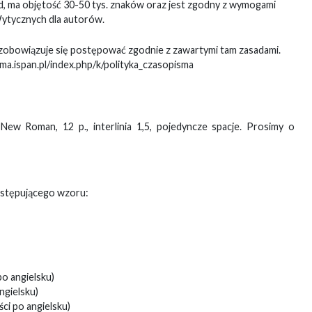
d, ma objętość 30-50 tys. znaków oraz jest zgodny z wymogami
 Wytycznych dla autorów.
i zobowiązuje się postępować zgodnie z zawartymi tam zasadami.
a.ispan.pl/index.php/k/polityka_czasopisma
New Roman, 12 p., interlinia 1,5, pojedyncze spacje. Prosimy o
astępującego wzoru:
po angielsku)
ngielsku)
ci po angielsku)