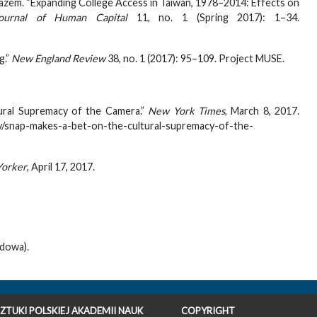
azem. “Expanding College Access in Taiwan, 1978–2014: Effects on
ournal of Human Capital
11, no. 1 (Spring 2017): 1–34.
g.”
New England Review
38, no. 1 (2017): 95–109. Project MUSE.
ural Supremacy of the Camera.”
New York Times
, March 8, 2017.
/snap-makes-a-bet-on-the-cultural-supremacy-of-the-
orker
, April 17, 2017.
dowa).
ZTUKI POLSKIEJ AKADEMII NAUK
COPYRIGHT