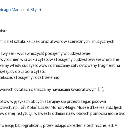
icago Manual of Style
)
isu:
m, dzieł sztuki, książek oraz utworów scenicznych i muzycznych
nazwy serii wydawniczych) podajemy w cudzysłowie;
 do wyróżnień w środku cytatów stosujemy cudzysłowy wewnętrzne
używamy wtedy cudzysłowów i oznaczamy cały cytowany fragment na
yłający do źródła cytatu.
ekście, stosujemy rozstrzelenie;
ywanych cytatach oznaczamy nawiasami kwadratowymi […],
rotów w językach obcych starajmy się przestrzegać pisowni
h, np.: Jiři Kolař, László Moholy-Nagy, Musée d’Ixelles, itd.; (jeśli
w danej instytucji; w kwestii odmian nazw obcych pomocna może być
ncję bibliograficzną, przekładając określenia techniczne: ed. =