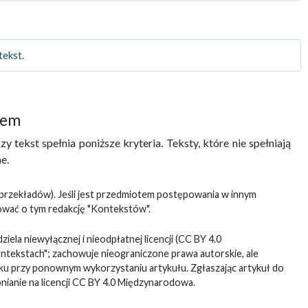
tekst.
iem
y tekst spełnia poniższe kryteria. Teksty, które nie spełniają
e.
 przekładów). Jeśli jest przedmiotem postępowania w innym
ować o tym redakcję "Kontekstów".
ziela niewyłącznej i nieodpłatnej licencji (CC BY 4.0
tekstach"; zachowuje nieograniczone prawa autorskie, ale
ku przy ponownym wykorzystaniu artykułu. Zgłaszając artykuł do
pnianie na licencji CC BY 4.0 Międzynarodowa.