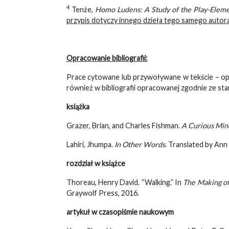
4
Tenże,
Homo Ludens: A Study of the Play-Eleme
przypis dotyczy innego dzieła tego samego autora
Opracowanie bibliografii:
Prace cytowane lub przywoływane w tekście – op
również w bibliografii opracowanej zgodnie ze s
książka
Grazer, Brian, and Charles Fishman.
A Curious Mind
Lahiri, Jhumpa.
In Other Words
. Translated by Ann
rozdział w książce
Thoreau, Henry David. “Walking.” In
The Making of
Graywolf Press, 2016.
artykuł w czasopiśmie naukowym