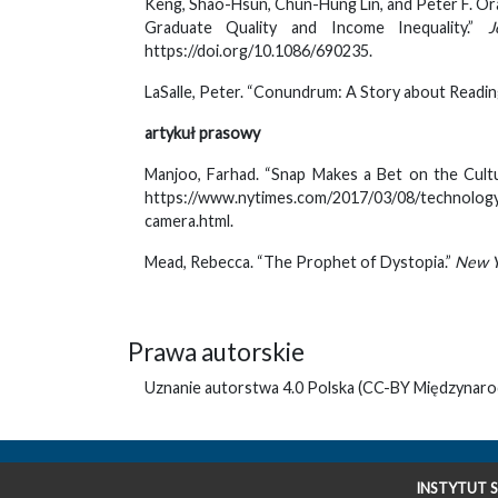
Keng, Shao-Hsun, Chun-Hung Lin, and Peter F. Or
Graduate Quality and Income Inequality.”
J
https://doi.org/10.1086/690235.
LaSalle, Peter. “Conundrum: A Story about Readin
artykuł prasowy
Manjoo, Farhad. “Snap Makes a Bet on the Cult
https://www.nytimes.com/2017/03/08/technology
camera.html.
Mead, Rebecca. “The Prophet of Dystopia.”
New Y
Prawa autorskie
Uznanie autorstwa 4.0 Polska (CC-BY Międzynaro
INSTYTUT S