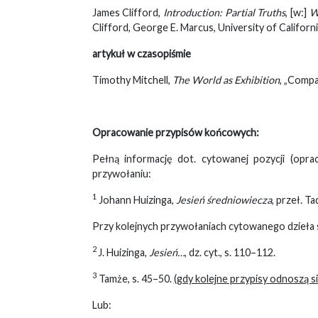
James Clifford,
Introduction: Partial Truths
, [w:]
W
Clifford, George E. Marcus, University of Californi
artykuł w czasopiśmie
Timothy Mitchell,
The World as Exhibition
, „Compa
Opracowanie przypisów końcowych:
Pełną informację dot. cytowanej pozycji (opr
przywołaniu:
1
Johann Huizinga,
Jesień średniowiecza
, przeł. 
Przy kolejnych przywołaniach cytowanego dzieła 
2
J. Huizinga,
Jesień…
, dz. cyt., s. 110–112.
3
Tamże, s. 45–50.
(gdy kolejne przypisy odnoszą się
Lub: