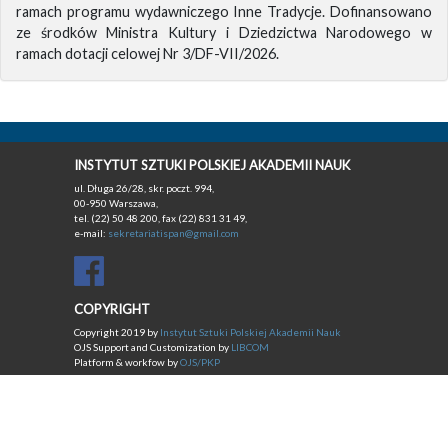
ramach programu wydawniczego Inne Tradycje. Dofinansowano
ze środków Ministra Kultury i Dziedzictwa Narodowego w
ramach dotacji celowej Nr 3/DF-VII/2026.
INSTYTUT SZTUKI POLSKIEJ AKADEMII NAUK
ul. Długa 26/28, skr. poczt. 994,
00-950 Warszawa,
tel. (22) 50 48 200, fax (22) 831 31 49,
e-mail:
sekretariatispan@gmail.com
COPYRIGHT
Copyright 2019 by
Instytut Sztuki Polskiej Akademii Nauk
OJS Support and Customization by
LIBCOM
Platform & workfow by
OJS/PKP