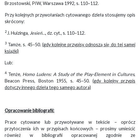
Brzostowski, PIW, Warszawa 1992, s. 110–112.
Przy kolejnych przywołaniach cytowanego dzieła stosujemy opis
skrócony:
2
J. Huizinga,
Jesień…
, dz. cyt., s. 110–112.
3
Tamże, s. 45–50.
(gdy kolejne przypisy odnoszą się do tej samej
książki)
Lub:
4
Tenże,
Homo Ludens: A Study of the Play-Element in Cultures
,
Beacon Press, Boston 1955, s. 45–50.
(gdy kolejny przypis
dotyczy innego dzieła tego samego autora)
Opracowanie bibliografii:
Prace cytowane lub przywoływane w tekście – oprócz
przytoczenia ich w przypisach końcowych – prosimy umieścić
również w bibliografii opracowanej zgodnie ze