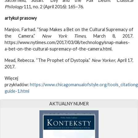
Satterfield, Susan. “Livy and the
Pax Deum
.”
Classical
Philology
111, no. 2 (April 2016): 165–76.
artykuł prasowy
Manjoo, Farhad. “Snap Makes a Bet on the Cultural Supremacy of
the Camera.”
New York Times
, March 8, 2017.
https://www.nytimes.com/2017/03/08/technology/snap-makes-
a-bet-on-the-cultural-supremacy-of-the-camera.html.
Mead, Rebecca. “The Prophet of Dystopia.”
New Yorker
, April 17,
2017.
Więcej
przykładów:
https://www.chicagomanualofstyle.org/tools_citationgu
guide-1.html
AKTUALNY NUMER