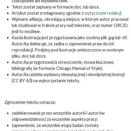
czasopiśmie ani wydawnictwie.
Tekst został zapisany w formacie doc. lub docx.
Artykuł został zredagowany zgodnie z
wytycznymi redakcji
.
Wpisano afiliację, określającą miejsce, w którym autor pracował
lub studiował w trakcie pracy nad tekstem, oraz numer ORCID,
jeśli to możliwe.
Każda ilustracja jest przygotowana jako osobny plik .jpg lub .tif.
Autor/ka deklaruje, że zadba o zapewnienie praw do ich
reprodukcji. Podpisy pod ilustracje umieszczono w osobnym
pliku .doc lub docx.
Autor/ka przygotował/a streszczenie, słowa kluczowe,
bibliografię (w formacie Chicago Manual of Style).
Autor/ka udziela wydawcy niewyłącznej i nieodpłatnej licencji
(CC BY 4.0) na wykorzystanie tekstu.
Zgłoszenie tekstu oznacza:
zadeklarowanie przez wszystkie autorki i autorów
odpowiedzialności za wszystkie aspekty pracy;
zapewnienie, że wszystkie etapy badań zostały