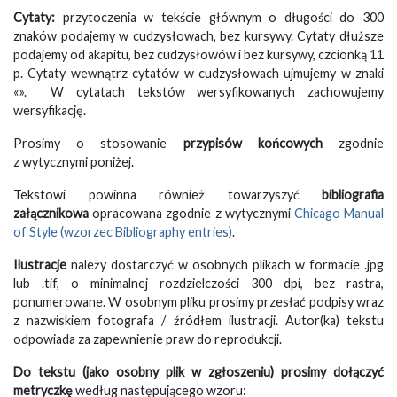
Cytaty:
przytoczenia w tekście głównym o długości do 300
znaków podajemy w cudzysłowach, bez kursywy. Cytaty dłuższe
podajemy od akapitu, bez cudzysłowów i bez kursywy, czcionką 11
p. Cytaty wewnątrz cytatów w cudzysłowach ujmujemy w znaki
«». W cytatach tekstów wersyfikowanych zachowujemy
wersyfikację.
Prosimy o stosowanie
przypisów końcowych
zgodnie
z wytycznymi poniżej.
Tekstowi powinna również towarzyszyć
bibliografia
załącznikowa
opracowana zgodnie z wytycznymi
Chicago Manual
of Style (wzorzec Bibliography entries)
.
Ilustracje
należy dostarczyć w osobnych plikach w formacie .jpg
lub .tif, o minimalnej rozdzielczości 300 dpi, bez rastra,
ponumerowane. W osobnym pliku prosimy przesłać podpisy wraz
z nazwiskiem fotografa / źródłem ilustracji. Autor(ka) tekstu
odpowiada za zapewnienie praw do reprodukcji.
Do tekstu (jako osobny plik w zgłoszeniu) prosimy dołączyć
metryczkę
według następującego wzoru: