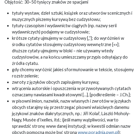
Objętość: 30–50 tysięcy znaków ze spacjami
tytuły wystaw, dzieł sztuki, książek oraz utworów scenicznych i
muzycznych piszemy kursywą bez cudzysłowu;
tytuły czasopism i wydawnictw ciągłych (np. nazwy serii
wydawniczych) podajemy w cudzysłowie;
krótsze cytaty ujmujemy w cudzysłowy [„”]; do wyróżnień w
środku cytatów stosujemy cudzysłowy wewnętrzne [«»];
dłuższe cytaty ujmujemy w bloki – nie używamy wtedy
cudzysłowów, a na końcu umieszczamy przypis odsyłający do
źródła cytatu.
gdy chcemy wyróżnić jakieś sformułowanie w tekście, stosujemy
rozstrzelenie;
zwroty z języków obcych zapisujemy kursywą;
wtrącenia autorskie i opuszczenia w przywoływanych cytatach
oznaczamy nawiasami kwadratowymi […], [podkreślenie – J.Ch.];
w pisowni imion, nazwisk, nazw własnych i zwrotów w językach
obcych starajmy się przestrzegać pisowni właściwych danemu
językowi znaków diakrytycznych, np.: Jiři Kolař, László Moholy-
Nagy, Musée d’Ixelles, itd.; (jeśli mamy wątpliwości, warto
sprawdzić stronę www danej instytucji; w kwestii odmian nazw
obcych pomocna może być strona
www.poradnia.pwn.pl
);