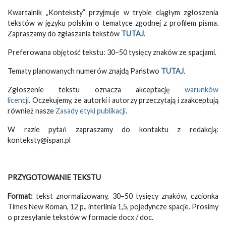
Kwartalnik „Konteksty” przyjmuje w trybie ciągłym zgłoszenia
tekstów w języku polskim o tematyce zgodnej z profilem pisma.
Zapraszamy do zgłaszania tekstów
TUTAJ
.
Preferowana objętość tekstu: 30–50 tysięcy znaków ze spacjami.
Tematy planowanych numerów znajdą Państwo
TUTAJ
.
Zgłoszenie tekstu oznacza akceptację
warunków
licencji
. Oczekujemy, że autorki i autorzy przeczytają i zaakceptują
również nasze
Zasady etyki publikacji
.
W razie pytań zapraszamy do kontaktu z redakcją:
konteksty@ispan.pl
PRZYGOTOWANIE TEKSTU
Format:
tekst znormalizowany, 30–50 tysięcy znaków, czcionka
Times New Roman, 12 p., interlinia 1,5, pojedyncze spacje. Prosimy
o przesyłanie tekstów w formacie docx / doc.