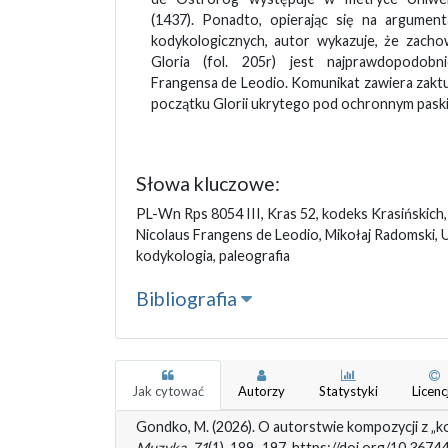
(1437). Ponadto, opierając się na argument
kodykologicznych, autor wykazuje, że zach
Gloria (fol. 205r) jest najprawdopodobn
Frangensa de Leodio. Komunikat zawiera zakt
początku Glorii ukrytego pod ochronnym paski
Słowa kluczowe:
PL-Wn Rps 8054 III, Kras 52, kodeks Krasińskich,
Nicolaus Frangens de Leodio, Mikołaj Radomski, 
kodykologia, paleografia
Bibliografia
Jak cytować
Autorzy
Statystyki
Licenc
Gondko, M. (2026). O autorstwie kompozycji z „k
Muzyka
,
71
(1), 189–197. https://doi.org/10.3674