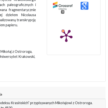
ach paleograficznych i
owana fragmentarycznie
0
iej dziełem Nicolausa
ualizowaną transkrypcję
em papieru.
 Mikołaj z Ostroroga,
Uniwersytet Krakowski,
ja
odeksu Krasińskich” przypisywanych Mikołajowi z Ostroroga.
4/m.4830