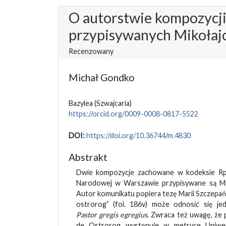
O autorstwie kompozycji
przypisywanych Mikołaj
Recenzowany
Michał Gondko
Bazylea
(Szwajcaria)
https://orcid.org/0009-0008-0817-5522
DOI:
https://doi.org/10.36744/m.4830
Abstrakt
Dwie kompozycje zachowane w kodeksie Rps 
Narodowej w Warszawie przypisywane są Mi
Autor komunikatu popiera tezę Marii Szczepańs
ostrorog” (fol. 186v) może odnosić się je
Pastor gregis egregius
. Zwraca też uwagę, że 
de Ostrorog występuje w metryce Uni­we