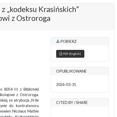
 z „kodeksu Krasińskich”
owi z Ostroroga
POBIERZ
PDF (English)
OPUBLIKOWANE
2026-03-31
8054 III z Biblioteki
kołajowi z Ostroroga.
kiej, że atrybucja „N de
CITED BY / SHARE
dynie do kontratenoru
pewien Nicolaus Mathie
rsytetu Krakowskiego