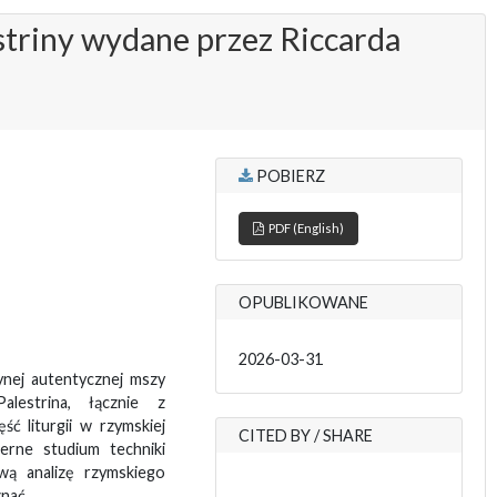
striny wydane przez Riccarda
POBIERZ
PDF (English)
OPUBLIKOWANE
2026-03-31
ynej autentycznej mszy
alestrina, łącznie z
ć liturgii w rzymskiej
CITED BY / SHARE
erne studium techniki
wą analizę rzymskiego
nać.