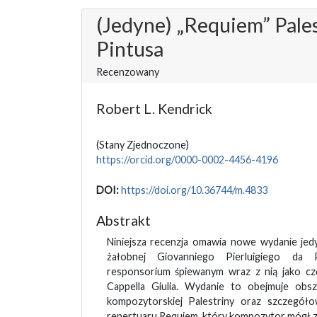
(Jedyne) „Requiem” Pale
Pintusa
Recenzowany
Robert L. Kendrick
(Stany Zjednoczone)
https://orcid.org/0000-0002-4456-4196
DOI:
https://doi.org/10.36744/m.4833
Abstrakt
Niniejsza recenzja omawia nowe wydanie jed
żałobnej Giovanniego Pierluigiego da P
responsorium śpiewanym wraz z nią jako częś
Cappella Giulia. Wydanie to obejmuje obsz
kompozytorskiej Palestriny oraz szczegóło
repertuaru Requiem, który kompozytor mógł z