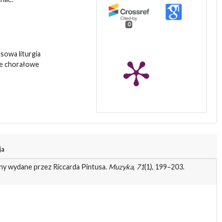
0
nsowa liturgia
je chorałowe
ja
riny wydane przez Riccarda Pintusa.
Muzyka
,
71
(1), 199–203.