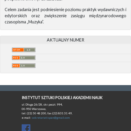
Celem zadania jest podniesienie poziomu praktyk wydawniczych i
edytorskich oraz zwiększenie zasięgu międzynarodowego
czasopisma „Muzyka”.
AKTUALNY NUMER
INSTYTUT SZTUKI POLSKIEJ AKADEMII NAUK
ul. Długa 26/28, skr. poczt. 994,
00-950 Warszawa,
tel. (22) 50 48 200, fax (22) 831 31 49,
e-mail:
sekretariatispan@gmail.com