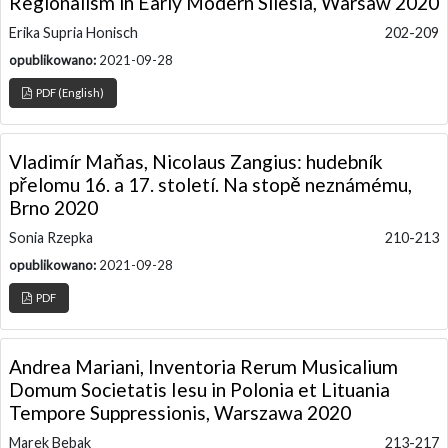
Regionalism in Early Modern Silesia, Warsaw 2020
Erika Supria Honisch
202-209
opublikowano:
2021-09-28
PDF (English)
Vladimír Maňas, Nicolaus Zangius: hudebník
přelomu 16. a 17. století. Na stopě neznámému,
Brno 2020
Sonia Rzepka
210-213
opublikowano:
2021-09-28
PDF
Andrea Mariani, Inventoria Rerum Musicalium
Domum Societatis Iesu in Polonia et Lituania
Tempore Suppressionis, Warszawa 2020
Marek Bebak
213-217