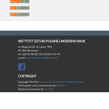
INSTYTUT SZTUKI POLSKIEJ AKADEMII NAUK
ul. Długa 26/28, skr. poczt. 994,
00-950 Warszawa,
tel. (22) 50 48 200, fax (22) 831 31 49,
e-mail:
sekretariatispan@gmail.com
COPYRIGHT
Copyright 2019 by
Instytut Sztuki Polskiej Akademii Nauk
OJS Support and Customization by
LIBCOM
Platform & workfow by
OJS/PKP