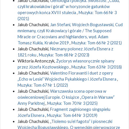
Jakub Chachulski,
Genologia i polityka. Swoistość „Cudu,
czyli krakowiaków i górali” w horyzoncie gatunków
operowych końca XVIII stulecia
,
Muzyka: Tom 66 Nr 3
(2021)
Jakub Chachulski,
Jan Stefani, Wojciech Bogusławski, Cud
mniemany, czyli Krakowiacy i górale / The Supposed
Miracle or Cracovians and highlanders, wyd. Adam
Tomasz Kukla, Kraków 2019
,
Muzyka: Tom 66 Nr 2 (2021)
Jakub Chachulski,
Nieznany polonez Józefa Elsnera z
1821 roku
,
Muzyka: Tom 68 Nr 2 (2023)
Wiktoria Antonczyk,
Życiorys własnoręcznie spisany
przez Józefa Kozłowskiego
,
Muzyka: Tom 63 Nr 3 (2018)
Jakub Chachulski,
Valentino Fioravanti i duet z opery
„Echo w Lesie” Wojciecha Pękalskiego i Józefa Elsnera
,
Muzyka: Tom 67 Nr 1 (2022)
Jakub Chachulski,
Warszawska scena operowa w
oświeceniowej Europie. O książce „Opera in Warsaw”
Anny Parkitnej
,
Muzyka: Tom 70 Nr 3 (2025)
Jakub Chachulski,
Fragment zaginionego singspielu
Józefa Elsnera
,
Muzyka: Tom 64 Nr 3 (2019)
Jakub Chachulski,
„Tiolemo su’el fagoto” i piosneczki
Wojciecha Bogusławskiego. O weneckim pierwowzorze