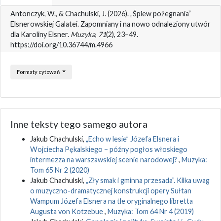
Antonczyk, W., & Chachulski, J. (2026). „Śpiew pożegnania”
Elsnerowskiej Galatei. Zapomniany i na nowo odnaleziony utwór
dla Karoliny Elsner.
Muzyka
,
71
(2), 23–49.
https://doi.org/10.36744/m.4966
Formaty cytowań
Inne teksty tego samego autora
Jakub Chachulski,
„Echo w lesie” Józefa Elsnera i
Wojciecha Pękalskiego – późny pogłos włoskiego
intermezza na warszawskiej scenie narodowej?
,
Muzyka:
Tom 65 Nr 2 (2020)
Jakub Chachulski,
„Zły smak i gminna przesada”. Kilka uwag
o muzyczno-dramatycznej konstrukcji opery Sułtan
Wampum Józefa Elsnera na tle oryginalnego libretta
Augusta von Kotzebue
,
Muzyka: Tom 64 Nr 4 (2019)