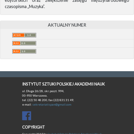
edytorskich oraz zwiększenie zasięgu międzynarodowego
czasopisma „Muzyka”.
AKTUALNY NUMER
INSTYTUT SZTUKI POLSKIEJ AKADEMII NAUK
ul. Długa 26/28, skr. poczt. 994,
00-950 Warszawa,
tel. (22) 50 48 200, fax (22) 831 31 49,
e-mail:
sekretariatispan@gmail.com
COPYRIGHT