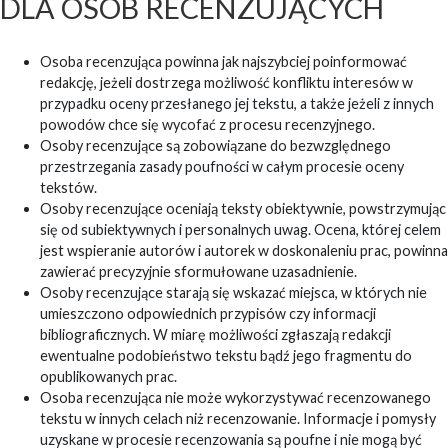
DLA OSÓB RECENZUJĄCYCH
Osoba recenzująca powinna jak najszybciej poinformować
redakcję, jeżeli dostrzega możliwość konfliktu interesów w
przypadku oceny przesłanego jej tekstu, a także jeżeli z innych
powodów chce się wycofać z procesu recenzyjnego.
Osoby recenzujące są zobowiązane do bezwzględnego
przestrzegania zasady poufności w całym procesie oceny
tekstów.
Osoby recenzujące oceniają teksty obiektywnie, powstrzymując
się od subiektywnych i personalnych uwag. Ocena, której celem
jest wspieranie autorów i autorek w doskonaleniu prac, powinna
zawierać precyzyjnie sformułowane uzasadnienie.
Osoby recenzujące starają się wskazać miejsca, w których nie
umieszczono odpowiednich przypisów czy informacji
bibliograficznych. W miarę możliwości zgłaszają redakcji
ewentualne podobieństwo tekstu bądź jego fragmentu do
opublikowanych prac.
Osoba recenzująca nie może wykorzystywać recenzowanego
tekstu w innych celach niż recenzowanie. Informacje i pomysły
uzyskane w procesie recenzowania są poufne i nie mogą być