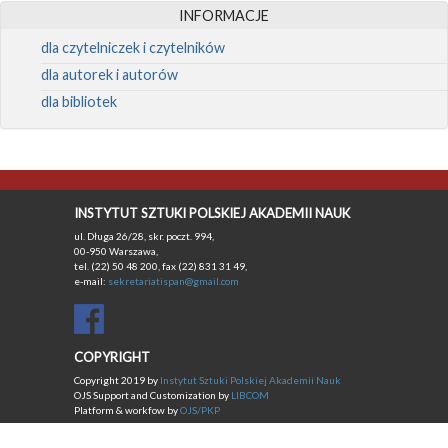
INFORMACJE
dla czytelniczek i czytelników
dla autorek i autorów
dla bibliotek
INSTYTUT SZTUKI POLSKIEJ AKADEMII NAUK
ul. Długa 26/28, skr. poczt. 994,
00-950 Warszawa,
tel. (22) 50 48 200, fax (22) 831 31 49,
e-mail:
sekretariatispan@gmail.com
COPYRIGHT
Copyright 2019 by
Instytut Sztuki Polskiej Akademii Nauk
OJS Support and Customization by
LIBCOM
Platform & workfow by
OJS/PKP