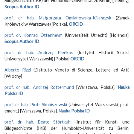
Bildgeschichte (IKB) der Humboldt-Universität zu Berlin) [Niemcy],
Scopus Author ID
prof. dr hab. Małgorzata Omilanowska-Kiljańczyk
(Zamek
Królewski w Warszawie) [Polska],
ORCID
prof. dr. Konrad Ottenheym
(Universiteit Utrecht) [Holandia],
Scopus Author ID
prof. dr hab. Andrzej Pieńkos
(Instytut Historii Sztuki,
Uniwersytet Warszawski) [Polska]
ORCID
Alberto Rizzi
(L'Istituto Veneto di Scienze, Lettere ed Arti)
[Włochy]
prof. dr hab. Andrzej Rottermund
[Warszawa, Polska],
Nauka
Polska ID
prof. dr hab. Piotr Skubiszewski
(Uniwersytet Warszawski, prof.
emerit.) [Warszawa, Polska],
Nauka Polska ID
prof. dr. hab. Beate Störtkuhl
(Institut für Kunst- und
Bildgeschichte (IKB) der Humboldt-Universität zu Berlin,