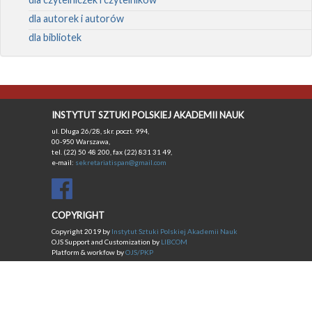
dla autorek i autorów
dla bibliotek
INSTYTUT SZTUKI POLSKIEJ AKADEMII NAUK
ul. Długa 26/28, skr. poczt. 994,
00-950 Warszawa,
tel. (22) 50 48 200, fax (22) 831 31 49,
e-mail:
sekretariatispan@gmail.com
COPYRIGHT
Copyright 2019 by
Instytut Sztuki Polskiej Akademii Nauk
OJS Support and Customization by
LIBCOM
Platform & workfow by
OJS/PKP