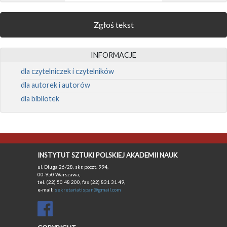
Zgłoś tekst
INFORMACJE
dla czytelniczek i czytelników
dla autorek i autorów
dla bibliotek
INSTYTUT SZTUKI POLSKIEJ AKADEMII NAUK
ul. Długa 26/28, skr. poczt. 994,
00-950 Warszawa,
tel. (22) 50 48 200, fax (22) 831 31 49,
e-mail:
sekretariatispan@gmail.com