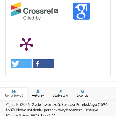
0
Jak cytować
Autorzy
Statystyki
Licencja
Zięba, K. (2026). Życie i twórczość Łukasza Porębskiego (1594–
1637). Nowe ustalenia i perspektywy badawcze.
Biuletyn
Historii Sztuki
,
88
(1), 129–172.