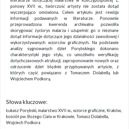
literaturze dotyczącej malarstwa w Rzeczypospolitej 1.
połowy XVII w., twórczość artysty nie została dotąd
wyczerpująco omówiona. Celem artykułu jest rewizja
informacji podawanych w literaturze. Ponownie
przeprowadzona kwerenda archiwalna pozwoliła
skorygować życiorys malarza i uzupełnić go o nieznane
dotąd informacje dotyczące jego działalności zawodowej i
wykorzystywanych wzorców graficznych. Na podstawie
analizy sygnowanych dzieł Porębskiego dokonano
charakterystyki jego stylu, co umożliwiło weryfikację
dotychczasowych atrybucji, zaproponowanie nowych oraz
odrzucenie dzieł błędnie przypisywanych artyście, z
których część powiązano z Tomaszem Dolabellą lub
Wojciechem Podkorą.
Słowa kluczowe:
Łukasz Porębski, malarstwo XVII w., wzorce graficzne, Kraków,
kościół pw. Bożego Ciała w Krakowie, Tomasz Dolabella,
Wojciech Podkora