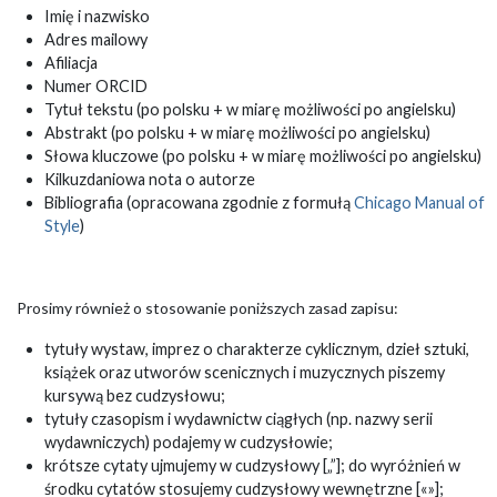
Imię i nazwisko
Adres mailowy
Afiliacja
Numer ORCID
Tytuł tekstu (po polsku + w miarę możliwości po angielsku)
Abstrakt (po polsku + w miarę możliwości po angielsku)
Słowa kluczowe (po polsku + w miarę możliwości po angielsku)
Kilkuzdaniowa nota o autorze
Bibliografia (opracowana zgodnie z formułą
Chicago Manual of
Style
)
Prosimy również o stosowanie poniższych zasad zapisu:
tytuły wystaw, imprez o charakterze cyklicznym, dzieł sztuki,
książek oraz utworów scenicznych i muzycznych piszemy
kursywą bez cudzysłowu;
tytuły czasopism i wydawnictw ciągłych (np. nazwy serii
wydawniczych) podajemy w cudzysłowie;
krótsze cytaty ujmujemy w cudzysłowy [„”]; do wyróżnień w
środku cytatów stosujemy cudzysłowy wewnętrzne [«»];