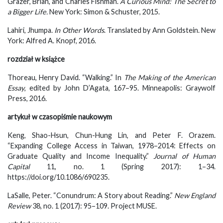
Grazer, Brian, and Charles Fishman.
A Curious Mind: The Secret to
a Bigger Life
.
New York: Simon & Schuster, 2015.
Lahiri, Jhumpa.
In Other Words
. Translated by Ann Goldstein. New
York: Alfred A. Knopf, 2016.
rozdział w książce
Thoreau, Henry David. “Walking.” In
The Making of the American
Essay
, edited by John D’Agata, 167–95. Minneapolis: Graywolf
Press, 2016.
artykuł w czasopiśmie naukowym
Keng, Shao-Hsun, Chun-Hung Lin, and Peter F. Orazem.
“Expanding College Access in Taiwan, 1978–2014: Effects on
Graduate Quality and Income Inequality.”
Journal of Human
Capital
11, no. 1 (Spring 2017): 1–34.
https://doi.org/10.1086/690235.
LaSalle, Peter. “Conundrum: A Story about Reading.”
New England
Review
38, no. 1 (2017): 95–109. Project MUSE.