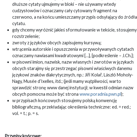
dłuższe cytaty ujmujemy w bloki – nie używamy wtedy
cudzysłowów i oznaczamy cały cytowany fragment na
czerwono, a na końcu umieszczamy przypis odsyłający do źródła
cytatu.
gdy chcemy wyróżnić jakieś sformułowanie w tekście, stosujemy
rozstrzelenie;
zwroty z języków obcych zapisujemy kursywą;
wtrącenia autorskie i opuszczenia w przywoływanych cytatach
oznaczamy nawiasami kwadratowymi […], [podkreślenie – J.Ch.];
w pisowni imion, nazwisk, nazw własnych i zwrotów w językach
obcych starajmy się przestrzegać pisowni właściwych danemu
językowi znaków diakrytycznych, np.: Jiři Kolař, László Moholy-
Nagy, Musée d’Ixelles, itd.; (jeśli mamy wątpliwości, warto
sprawdzić stronę www danej instytucji; w kwestii odmian nazw
obcych pomocna może być strona
www.poradnia.pwn.pl
);
w przypisach końcowych stosujemy polską konwencję
bibliograficzną, przekładając określenia techniczne: ed. = red.;
vol. = t.; p. = s.
Przypisy końcowe: