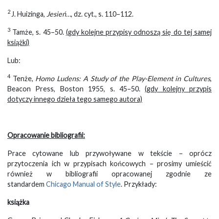
2
J. Huizinga,
Jesień…
, dz. cyt., s. 110–112.
3
Tamże, s. 45–50.
(gdy kolejne przypisy odnoszą się do tej samej
książki)
Lub:
4
Tenże,
Homo Ludens: A Study of the Play-Element in Cultures
,
Beacon Press, Boston 1955, s. 45–50.
(gdy kolejny przypis
dotyczy innego dzieła tego samego autora)
Opracowanie bibliografii:
Prace cytowane lub przywoływane w tekście – oprócz
przytoczenia ich w przypisach końcowych – prosimy umieścić
również w bibliografii opracowanej zgodnie ze
standardem
Chicago Manual of Style
. Przykłady:
książka