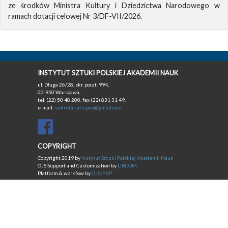
ze środków Ministra Kultury i Dziedzictwa Narodowego w
ramach dotacji celowej Nr 3/DF-VII/2026.
INSTYTUT SZTUKI POLSKIEJ AKADEMII NAUK
ul. Długa 26/28, skr. poczt. 994,
00-950 Warszawa,
tel. (22) 50 48 200, fax (22) 831 31 49,
e-mail:
sekretariatispan@gmail.com
COPYRIGHT
Copyright 2019 by
Instytut Sztuki Polskiej Akademii Nauk
OJS Support and Customization by
LIBCOM
Platform & workfow by
OJS/PKP