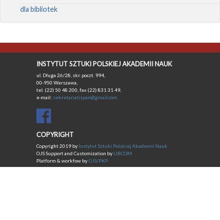
dla bibliotek
INSTYTUT SZTUKI POLSKIEJ AKADEMII NAUK
ul. Długa 26/28, skr. poczt. 994,
00-950 Warszawa,
tel. (22) 50 48 200, fax (22) 831 31 49,
e-mail:
sekretariatispan@gmail.com
COPYRIGHT
Copyright 2019 by
Instytut Sztuki Polskiej Akademii Nauk
OJS Support and Customization by
LIBCOM
Platform & workfow by
OJS/PKP