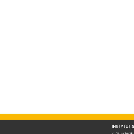
INSTYTUT S
ul. Długa 26/28, 