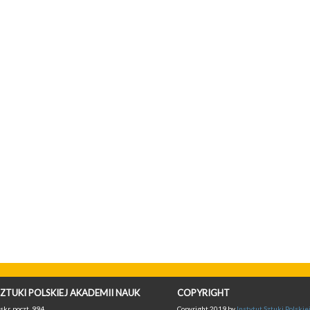
ZTUKI POLSKIEJ AKADEMII NAUK
COPYRIGHT
skr. poczt. 994,
Copyright 2019 by
Instytut Sztuki Polski