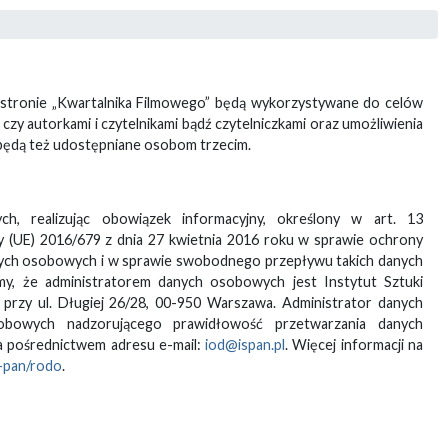
stronie „Kwartalnika Filmowego” będą wykorzystywane do celów
 czy autorkami i czytelnikami bądź czytelniczkami oraz umożliwienia
będą też udostępniane osobom trzecim.
, realizując obowiązek informacyjny, określony w art. 13
y (UE) 2016/679 z dnia 27 kwietnia 2016 roku w sprawie ochrony
nych osobowych i w sprawie swobodnego przepływu takich danych
my, że administratorem danych osobowych jest Instytut Sztuki
 przy ul. Długiej 26/28, 00-950 Warszawa. Administrator danych
bowych nadzorującego prawidłowość przetwarzania danych
 pośrednictwem adresu e-mail:
iod@ispan.pl
. Więcej informacji na
i-pan/rodo
.