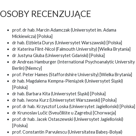
OSOBY RECENZUJĄCE
prof. dr hab. Marcin Adamczak (Uniwersytet im. Adama
Mickiewicza) [Polska]
dr hab. Elżbieta Durys (Uniwersytet Warszawski) [Polska]
dr Katerina Flint-Nicol (Falmouth University) [Wielka Brytania]
dr Justyna Gluba (Uniwersytet Gdański) [Polska]
dr Andreas Hamburger (International Psychoanalytic University
Berlin) [Niemcy]
prof. Peter Hames (Staffordshire University) [Wielka Brytania]
dr hab. Magdalena Kempna-Pieniążek (Uniwersytet Śląski)
[Polska]
dr hab. Barbara Kita (Uniwersytet Śląski) [Polska]
dr hab. Iwona Kurz (Uniwersytet Warszawski) [Polska]
prof. dr hab. Krzysztof Loska (Uniwersytet Jagielloński) [Polska]
dr Krunoslav Lučić (Sveučilište u Zagrebu) [Chorwacja]
prof. dr hab. Jacek Ostaszewski (Uniwersytet Jagielloński)
[Polska]
prof. Constantin Parvulescu (Universitatea Babeș-Bolyai)