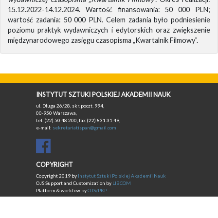
15.12.2022-14.12.2024. Wartość finansowania: 50 000 PLN;
wartość zadania: 50 000 PLN. Celem zadania było podniesienie
poziomu praktyk wydawniczych i edytorskich oraz zwiększenie
międzynarodowego zasięgu czasopisma „Kwartalnik Filmowy”.
INSTYTUT SZTUKI POLSKIEJ AKADEMII NAUK
ul. Długa 26/28, skr. poczt. 994,
00-950 Warszawa,
tel. (22) 50 48 200, fax (22) 831 31 49,
e-mail:
sekretariatispan@gmail.com
COPYRIGHT
Copyright 2019 by
Instytut Sztuki Polskiej Akademii Nauk
OJS Support and Customization by
LIBCOM
Platform & workfow by
OJS/PKP