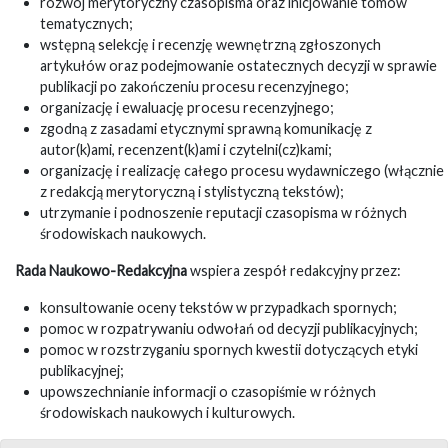
rozwój merytoryczny czasopisma oraz inicjowanie tomów
tematycznych;
wstępną selekcję i recenzję wewnętrzną zgłoszonych
artykułów oraz podejmowanie ostatecznych decyzji w sprawie
publikacji po zakończeniu procesu recenzyjnego;
organizację i ewaluację procesu recenzyjnego;
zgodną z zasadami etycznymi sprawną komunikację z
autor(k)ami, recenzent(k)ami i czytelni(cz)kami;
organizację i realizację całego procesu wydawniczego (włącznie
z redakcją merytoryczną i stylistyczną tekstów);
utrzymanie i podnoszenie reputacji czasopisma w różnych
środowiskach naukowych.
Rada Naukowo-Redakcyjna
wspiera zespół redakcyjny przez:
konsultowanie oceny tekstów w przypadkach spornych;
pomoc w rozpatrywaniu odwołań od decyzji publikacyjnych;
pomoc w rozstrzyganiu spornych kwestii dotyczących etyki
publikacyjnej;
upowszechnianie informacji o czasopiśmie w różnych
środowiskach naukowych i kulturowych.