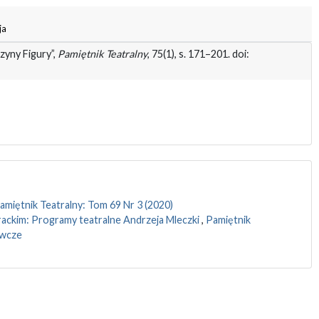
ja
zyny Figury”,
Pamiętnik Teatralny
, 75(1), s. 171–201. doi:
amiętnik Teatralny: Tom 69 Nr 3 (2020)
rackim: Programy teatralne Andrzeja Mleczki
,
Pamiętnik
awcze