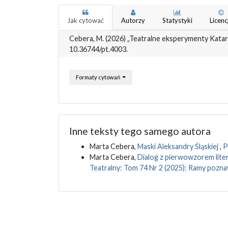
Jak cytować
Autorzy
Statystyki
Licenc
Cebera, M. (2026) „Teatralne eksperymenty Katar
10.36744/pt.4003.
Formaty cytowań
Inne teksty tego samego autora
Marta Cebera,
Maski Aleksandry Śląskiej
,
P
Marta Cebera,
Dialog z pierwowzorem lite
Teatralny: Tom 74 Nr 2 (2025): Ramy pozn