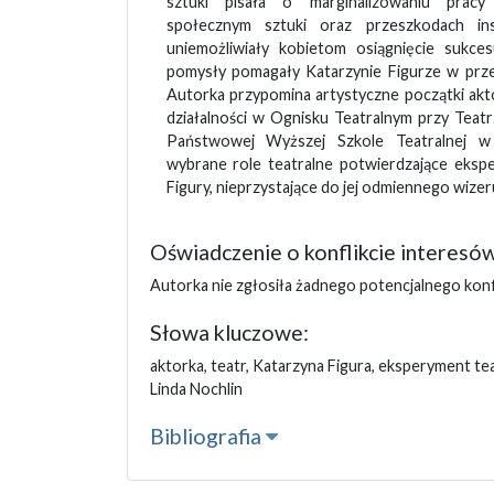
sztuki pisała o marginalizowaniu pracy 
społecznym sztuki oraz przeszkodach ins
uniemożliwiały kobietom osiągnięcie sukc
pomysły pomagały Katarzynie Figurze w prze
Autorka przypomina artystyczne początki aktor
działalności w Ognisku Teatralnym przy Teat
Państwowej Wyższej Szkole Teatralnej w 
wybrane role teatralne potwierdzające eksp
Figury, nieprzystające do jej odmiennego wize
Oświadczenie o konflikcie interesó
Autorka nie zgłosiła żadnego potencjalnego konf
Słowa kluczowe:
aktorka, teatr, Katarzyna Figura, eksperyment teat
Linda Nochlin
Bibliografia