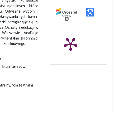
artystek, kontekście
tytucjonalnych, które
esu. Odważne wybory i
łamywaniu tych barier.
0
ki, przyglądając się jej
rze Ochoty i edukacji w
Warszawie. Analizuje
erymentalne skłonności
runku filmowego.
w
liktu interesów.
ralny, rola teatralna,