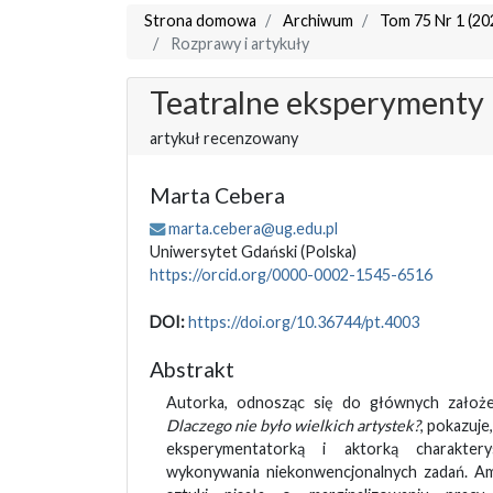
Strona domowa
Archiwum
Tom 75 Nr 1 (20
Rozprawy i artykuły
Teatralne eksperymenty 
artykuł recenzowany
Marta Cebera
marta.cebera@ug.edu.pl
Uniwersytet Gdański
(Polska)
https://orcid.org/0000-0002-1545-6516
DOI:
https://doi.org/10.36744/pt.4003
Abstrakt
Autorka, odnosząc się do głównych założe
Dlaczego nie było wielkich artystek?
, pokazuje,
eksperymentatorką i aktorką charakte
wykonywania niekonwencjonalnych zadań. Am