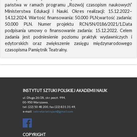
państwa w ramach programu „Rozwój czasopism naukowych”
Ministerstwa Edukacji i Nauki. Okres realizacji: 15.12.2022–
14.12.2024. Wartość finansowania: 50.000 PLN;wartość zadania:
50.000 PLN. Numer projektu RCN/SN/0186/2021/1.Data
podpisania umowy o finansowanie zadania: 15.12.2022. Celem
zadania jest podniesienie poziomu praktyk wydawniczych i
edytorskich oraz zwiększenie zasięgu międzynarodowego
czasopisma Pamiętnik Teatralny.
INSTYTUT SZTUKI POLSKIEJ AKADEMII NAUK
ul. Długa 26/28, skr. poczt. 994,
00-950 Warszawa,
tel. (22) 50 48 200, fax (22) 831 31 49,
e-mail:
sekretariatispan@gmail.com
COPYRIGHT