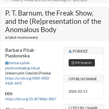
P. T. Barnum, the Freak Show,
and the (Re)presentation of the
Anomalous Body
artykuł recenzowany
Barbara Pitak-
POBIERZ
Piaskowska
barbara.pitak-
PDF (English)
piaskowska@ug.edu.pl
Uniwersytet Gdański
(Polska)
https://orcid.org/0000-0002-
OPUBLIKOWANE
9428-4475
2026-03-13
DOI:
https://doi.org/10.36744/pt.4067
CITED BY / SHARE