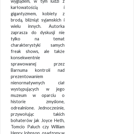
wyglądem, w tym ludzi z
karłowatością i
gigantyzmem, kobiety z
brodą, bliźniąt syjamskich i
wielu innych. Autorka
zaprasza do dyskusji nie
tylko na temat
charakterystyki samych
freak shows, ale także
konsekwentnie
sprawowanej przez
Barnuma kontroli nad
prezentowaniem
nienormatywnych ciał
występujących w jego
muzeum w oparciu o
historie zmyślone,
odrealnione. Jednocześnie,
przywołując takich
bohaterów jak Joyce Heth,
Tomcio Paluch czy William
Henry Johnson, osadzony w