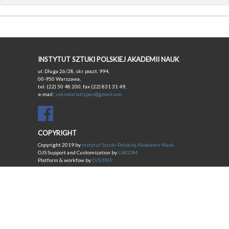
INSTYTUT SZTUKI POLSKIEJ AKADEMII NAUK
ul. Długa 26/28, skr. poczt. 994,
00-950 Warszawa,
tel. (22) 50 48 200, fax (22) 831 31 49,
e-mail:
sekretariatispan@gmail.com
COPYRIGHT
Copyright 2019 by
Instytut Sztuki Polskiej Akademii Nauk
OJS Support and Customization by
LIBCOM
Platform & workfow by
OJS/PKP