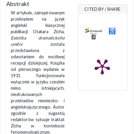
Abstrakt
CITED BY / SHARE
W artykule, zainspirowanym
przekładem na język
angielski klasycznej
publikacji Otakara Zicha,
0
Estetika dramatickeho
umĕni
została
przedstawiona z
odwołaniem do możliwej
recepcji dzisiejszej. Książka
od pierwszego wydania w
1931 funkcjonowała
wyłącznie w języku czeskim
mimo istniejących,
niedrukowanych
przekładów niemiecko- i
angielskojęzycznego. Autor
zgodnie z sugestią
redaktorów sytuuje traktat
Zicha w kontekście
fenomenologicznym.