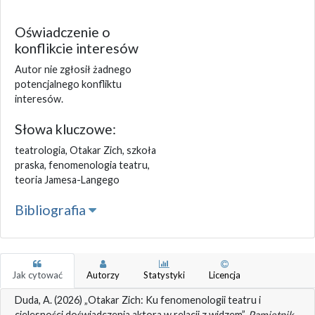
Oświadczenie o
konflikcie interesów
Autor nie zgłosił żadnego
potencjalnego konfliktu
interesów.
Słowa kluczowe:
teatrologia, Otakar Zich, szkoła
praska, fenomenologia teatru,
teoria Jamesa-Langego
Bibliografia
Jak cytować
Autorzy
Statystyki
Licencja
Duda, A. (2026) „Otakar Zich: Ku fenomenologii teatru i
cielesności doświadczenia aktora w relacji z widzem”,
Pamiętnik