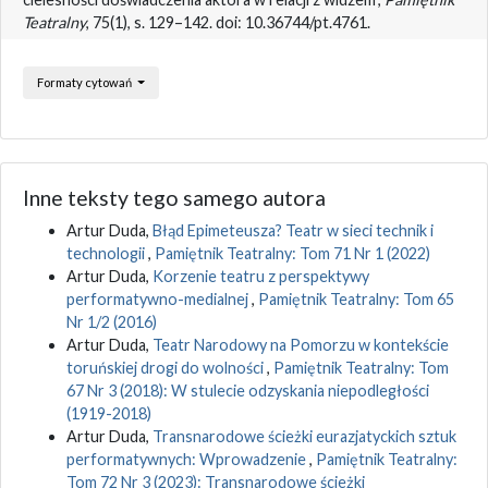
Teatralny
, 75(1), s. 129–142. doi: 10.36744/pt.4761.
Formaty cytowań
Inne teksty tego samego autora
Artur Duda,
Błąd Epimeteusza? Teatr w sieci technik i
technologii
,
Pamiętnik Teatralny: Tom 71 Nr 1 (2022)
Artur Duda,
Korzenie teatru z perspektywy
performatywno-medialnej
,
Pamiętnik Teatralny: Tom 65
Nr 1/2 (2016)
Artur Duda,
Teatr Narodowy na Pomorzu w kontekście
toruńskiej drogi do wolności
,
Pamiętnik Teatralny: Tom
67 Nr 3 (2018): W stulecie odzyskania niepodległości
(1919-2018)
Artur Duda,
Transnarodowe ścieżki eurazjatyckich sztuk
performatywnych: Wprowadzenie
,
Pamiętnik Teatralny:
Tom 72 Nr 3 (2023): Transnarodowe ścieżki