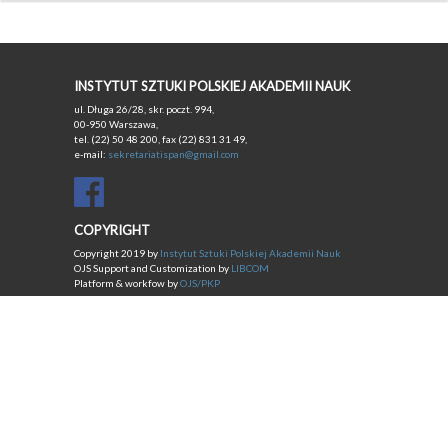
INSTYTUT SZTUKI POLSKIEJ AKADEMII NAUK
ul. Długa 26/28, skr. poczt. 994,
00-950 Warszawa,
tel. (22) 50 48 200, fax (22) 831 31 49,
e-mail:
sekretariatispan@gmail.com
COPYRIGHT
Copyright 2019 by
Instytut Sztuki Polskiej Akademii Nauk
OJS Support and Customization by
LIBCOM
Platform & workfow by
OJS/PKP