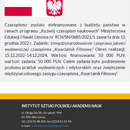
Czasopismo zostało dofinansowane z budżetu państwa w
ramach programu „Rozwój czasopism naukowych” Ministerstwa
Edukacji i Nauki. Umowa nr RCN/SN/0685/2021/1 zawarta dnia 15
grudnia 2022 r. Zadanie:
Umiędzynarodowienie i poprawa jakości
wydawniczej czasopisma „Kwartalnik Filmowy”.
Okres realizacji:
15.12.2022-14.12.2024. Wartość finansowania: 50 000 PLN;
wartość zadania: 50 000 PLN. Celem zadania było podniesienie
poziomu praktyk wydawniczych i edytorskich oraz zwiększenie
międzynarodowego zasięgu czasopisma „Kwartalnik Filmowy”.
INSTYTUT SZTUKI POLSKIEJ AKADEMII NAUK
ul. Długa 26/28, skr. poczt. 994,
00-950 Warszawa,
tel. (22) 50 48 200, fax (22) 831 31 49,
e-mail:
sekretariatispan@gmail.com