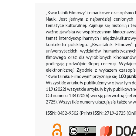
„Kwartalnik Filmowy” to naukowe czasopismo f
Nauk. Jest jednym z najbardziej cenionych
tematyce kulturalnej. Zajmuje się historią i t
ważne zjawiska we współczesnym filmoznawstw
temat interdyscyplinarnych i międzykulturow
kontekstu polskiego. „Kwartalnik Filmowy
uniwersyteckich wydziałów humanistycznyc
filmowego oraz dla wyrobionych kinomanów. 
podlegają podwójnie ślepej recenzji. Wydaje
elektronicznej. Zgodnie z wykazem czasopis
"Kwartalniku Filmowym" przyznaje się
100 pun
Wszystkie artykuły publikujemy w otwartym dos
119 (2022) wszystkie artykuły były publikowane
Od numeru 134 (2026) wersją pierwotną (refer
2725). Wszystkie numery ukazują się także w w
ISSN:
0452-9502 (Print)
ISSN:
2719-2725 (Onli