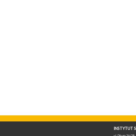
INSTYTUT S
ul. Długa 26/28, 