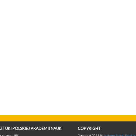
ZTUKI POLSKIEJ AKADEMII NAUK
COPYRIGHT
skr. poczt. 994,
Copyright 2019 by
Instytut Sztuki Polski