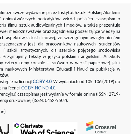
ilmoznawcze wydawane przez Instytut Sztuki Polskiej Akademii
 i opiniotwórczych periodyków wśród polskich czasopism o
eorią filmu, sztuk audiowizualnych i mediów, a także prezentuje
ie i medioznawstwie oraz zagadnienia poszerzające wiedzę na
ych aspektów sztuki filmowej, ze szczególnym uwzględnieniem
” przeznaczony jest dla pracowników naukowych, studentów
h i szkół artystycznych, dla szeroko pojętego środowiska
Przyjmujemy teksty w języku polskim i angielskim. Artykuły
my cztery tomy rocznie – zarówno w wersji papierowej, jak i
m naukowych Ministerstwa Edukacji i Nauki za publikację w
któw
.
tępie na licencji
CC BY 4.0
. W wydaniach od 105-106 (2019) do
 na licencji
CC BY-NC-ND 4.0
.
encyjną) czasopisma jest wydanie w formie online (ISSN: 2719-
ersji drukowanej (ISSN: 0452-9502).
ne)