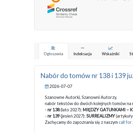
Ogłoszenia
Indeksacja
Wskaźniki
St
Nabór do tomów nr 138 i 139 ju
2026-07-07
Szanowne Autorki, Szanowni Autorzy,
nabór tekstów do dwóch kolejnych tomów na r
-
nr 138
(lato 2027):
MIĘDZY GATUNKAMI – K
-
nr 139
(jesień 2027):
SURREALIZMY
(artykuł
Zachęcamy do zapoznania się z naszym
call fo