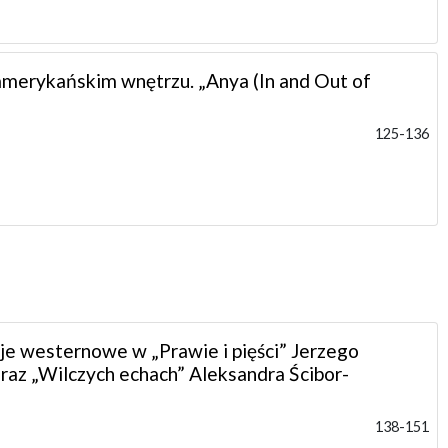
amerykańskim wnętrzu. „Anya (In and Out of
125-136
e westernowe w „Prawie i pięści” Jerzego
az „Wilczych echach” Aleksandra Ścibor-
138-151