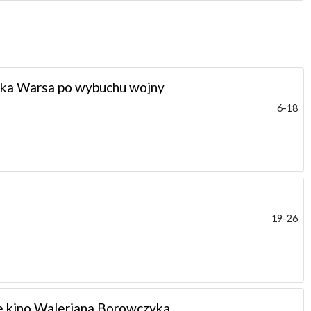
yka Warsa po wybuchu wojny
6-18
19-26
e kino Waleriana Borowczyka