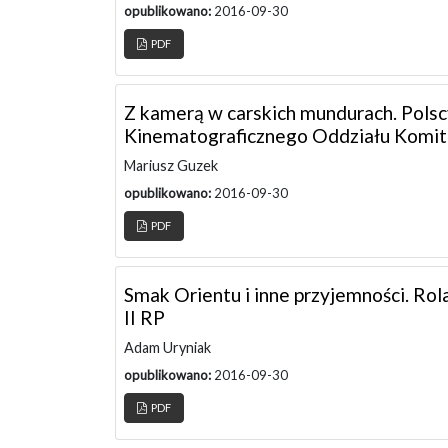
opublikowano:
2016-09-30
PDF
Z kamerą w carskich mundurach. Pols
Kinematograficznego Oddziału Komit
Mariusz Guzek
opublikowano:
2016-09-30
PDF
Smak Orientu i inne przyjemności. Ro
II RP
Adam Uryniak
opublikowano:
2016-09-30
PDF