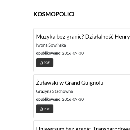
KOSMOPOLICI
Muzyka bez granic? Działalność Henr
Iwona Sowińska
opublikowano:
2016-09-30
PDF
Żuławski w Grand Guignolu
Grażyna Stachówna
opublikowano:
2016-09-30
PDF
Uniwersum bez granic. Transnarodow