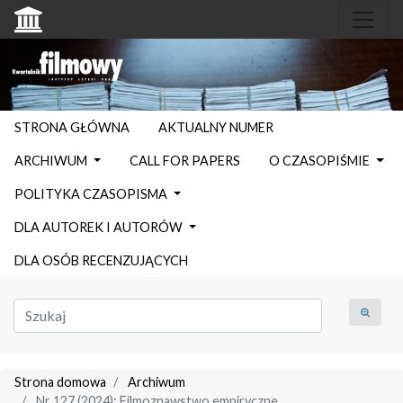
STRONA GŁÓWNA
AKTUALNY NUMER
ARCHIWUM
CALL FOR PAPERS
O CZASOPIŚMIE
POLITYKA CZASOPISMA
DLA AUTOREK I AUTORÓW
DLA OSÓB RECENZUJĄCYCH
Strona domowa
Archiwum
Nr 127 (2024): Filmoznawstwo empiryczne