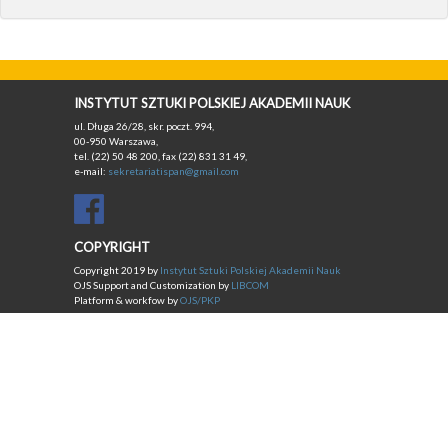
INSTYTUT SZTUKI POLSKIEJ AKADEMII NAUK
ul. Długa 26/28, skr. poczt. 994,
00-950 Warszawa,
tel. (22) 50 48 200, fax (22) 831 31 49,
e-mail:
sekretariatispan@gmail.com
COPYRIGHT
Copyright 2019 by
Instytut Sztuki Polskiej Akademii Nauk
OJS Support and Customization by
LIBCOM
Platform & workfow by
OJS/PKP