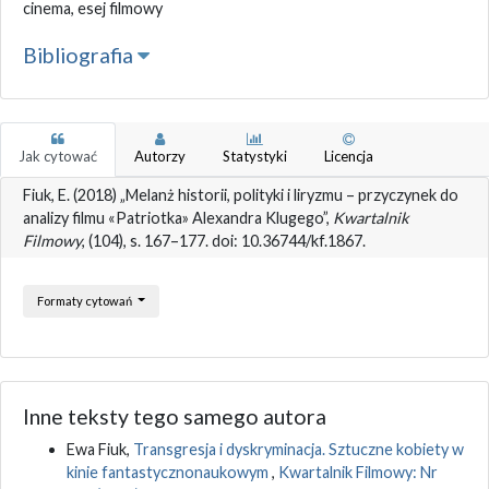
cinema, esej filmowy
Bibliografia
Jak cytować
Autorzy
Statystyki
Licencja
Fiuk, E. (2018) „Melanż historii, polityki i liryzmu – przyczynek do
analizy filmu «Patriotka» Alexandra Klugego”,
Kwartalnik
Filmowy
, (104), s. 167–177. doi: 10.36744/kf.1867.
Formaty cytowań
Inne teksty tego samego autora
Ewa Fiuk,
Transgresja i dyskryminacja. Sztuczne kobiety w
kinie fantastycznonaukowym
,
Kwartalnik Filmowy: Nr