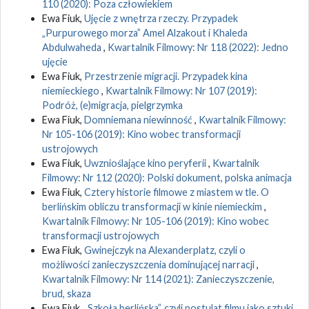
110 (2020): Poza człowiekiem
Ewa Fiuk,
Ujęcie z wnętrza rzeczy. Przypadek
„Purpurowego morza” Amel Alzakout i Khaleda
Abdulwaheda
,
Kwartalnik Filmowy: Nr 118 (2022): Jedno
ujęcie
Ewa Fiuk,
Przestrzenie migracji. Przypadek kina
niemieckiego
,
Kwartalnik Filmowy: Nr 107 (2019):
Podróż, (e)migracja, pielgrzymka
Ewa Fiuk,
Domniemana niewinność
,
Kwartalnik Filmowy:
Nr 105-106 (2019): Kino wobec transformacji
ustrojowych
Ewa Fiuk,
Uwznioślające kino peryferii
,
Kwartalnik
Filmowy: Nr 112 (2020): Polski dokument, polska animacja
Ewa Fiuk,
Cztery historie filmowe z miastem w tle. O
berlińskim obliczu transformacji w kinie niemieckim
,
Kwartalnik Filmowy: Nr 105-106 (2019): Kino wobec
transformacji ustrojowych
Ewa Fiuk,
Gwinejczyk na Alexanderplatz, czyli o
możliwości zanieczyszczenia dominującej narracji
,
Kwartalnik Filmowy: Nr 114 (2021): Zanieczyszczenie,
brud, skaza
Ewa Fiuk,
„Szkoła berlińska”, czyli postulat filmu jako sztuki