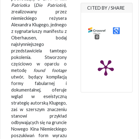
Patriotka
(
Die Patriotin
),
CITED BY / SHARE
zrealizowany przez
niemieckiego reżysera
Alexandra Klugego, jednego
z sygnatariuszy manifestu z
0
Oberhausen, bodaj
najsłynniejszego
przedstawiciela tamtego
pokolenia. Stworzony
częściowo w oparciu o
metodę
found footage
utwór, będący kompilacją
formy fabularnej i
dokumentalnej, oferuje
wgląd w eseistyczną
strategię autorską Klugego,
zaś w szerszym znaczeniu
stanowi przykład
odbywających się na gruncie
Nowego Kina Niemieckiego
poszukiwań form wyrazu