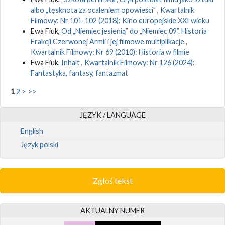
albo „tęsknota za ocaleniem opowieści”
,
Kwartalnik
Filmowy: Nr 101-102 (2018): Kino europejskie XXI wieku
Ewa Fiuk,
Od „Niemiec jesienią” do „Niemiec 09”. Historia
Frakcji Czerwonej Armii i jej filmowe multiplikacje
,
Kwartalnik Filmowy: Nr 69 (2010): Historia w filmie
Ewa Fiuk,
Inhalt
,
Kwartalnik Filmowy: Nr 126 (2024):
Fantastyka, fantasy, fantazmat
1
2
>
>>
JĘZYK / LANGUAGE
English
Język polski
Zgłoś tekst
AKTUALNY NUMER