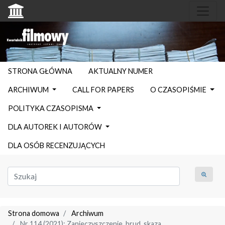
STRONA GŁÓWNA
AKTUALNY NUMER
ARCHIWUM
CALL FOR PAPERS
O CZASOPIŚMIE
POLITYKA CZASOPISMA
DLA AUTOREK I AUTORÓW
DLA OSÓB RECENZUJĄCYCH
Strona domowa
Archiwum
Nr 114 (2021): Zanieczyszczenie, brud, skaza