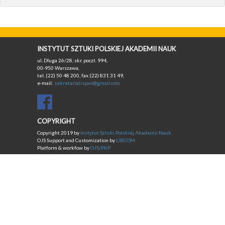
INSTYTUT SZTUKI POLSKIEJ AKADEMII NAUK
ul. Długa 26/28, skr. poczt. 994,
00-950 Warszawa,
tel. (22) 50 48 200, fax (22) 831 31 49,
e-mail:
sekretariatispan@gmail.com
COPYRIGHT
Copyright 2019 by
Instytut Sztuki Polskiej Akademii Nauk
OJS Support and Customization by
LIBCOM
Platform & workfow by
OJS/PKP