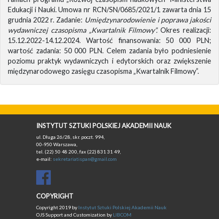
Edukacji i Nauki. Umowa nr RCN/SN/0685/2021/1 zawarta dnia 15
grudnia 2022 r. Zadanie:
Umiędzynarodowienie i poprawa jakości
wydawniczej czasopisma „Kwartalnik Filmowy”.
Okres realizacji:
15.12.2022-14.12.2024. Wartość finansowania: 50 000 PLN;
wartość zadania: 50 000 PLN. Celem zadania było podniesienie
poziomu praktyk wydawniczych i edytorskich oraz zwiększenie
międzynarodowego zasięgu czasopisma „Kwartalnik Filmowy”.
INSTYTUT SZTUKI POLSKIEJ AKADEMII NAUK
ul. Długa 26/28, skr. poczt. 994,
00-950 Warszawa,
tel. (22) 50 48 200, fax (22) 831 31 49,
e-mail:
sekretariatispan@gmail.com
COPYRIGHT
Copyright 2019 by
Instytut Sztuki Polskiej Akademii Nauk
OJS Support and Customization by
LIBCOM