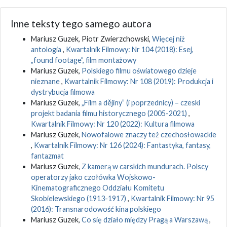
Inne teksty tego samego autora
Mariusz Guzek, Piotr Zwierzchowski,
Więcej niż
antologia
,
Kwartalnik Filmowy: Nr 104 (2018): Esej,
„found footage”, film montażowy
Mariusz Guzek,
Polskiego filmu oświatowego dzieje
nieznane
,
Kwartalnik Filmowy: Nr 108 (2019): Produkcja i
dystrybucja filmowa
Mariusz Guzek,
„Film a dějiny” (i poprzednicy) – czeski
projekt badania filmu historycznego (2005-2021)
,
Kwartalnik Filmowy: Nr 120 (2022): Kultura filmowa
Mariusz Guzek,
Nowofalowe znaczy też czechosłowackie
,
Kwartalnik Filmowy: Nr 126 (2024): Fantastyka, fantasy,
fantazmat
Mariusz Guzek,
Z kamerą w carskich mundurach. Polscy
operatorzy jako czołówka Wojskowo-
Kinematograficznego Oddziału Komitetu
Skobielewskiego (1913-1917)
,
Kwartalnik Filmowy: Nr 95
(2016): Transnarodowość kina polskiego
Mariusz Guzek,
Co się działo między Pragą a Warszawą
,