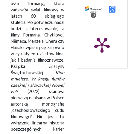
była formacją, która
zadziwiła świat filmowy w
0
latach 60. ubiegłego
stulecia. Po półwieczu nadal
budzi zainteresowanie, a
filmy Formana, Chytilovej,
Nĕmeca, Menzela, Uhera czy
Hanáka wpisują się zarówno
w rytuały entuzjastów kina,
jak i badania filmoznawcze.
Książka Grażyny
Świętochowskiej
Kino
mniejsze. W kręgu filmów
czeskiej i słowackiej Nowej
Fali
(2022) stanowi
pierwszą napisaną w Polsce
autorską monografię
„czechosłowackiego cudu
filmowego”. Nie jest to
wyłącznie linearna historia
poszczególnych karier