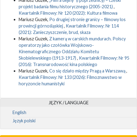
Mariusz Guzek,
„Film a dějiny” (i poprzednicy) – czeski
projekt badania filmu historycznego (2005-2021)
,
Kwartalnik Filmowy: Nr 120 (2022): Kultura filmowa
Mariusz Guzek,
Po drugiej stronie granicy – filmowy los
prowincji górnośląskiej
,
Kwartalnik Filmowy: Nr 114
(2021): Zanieczyszczenie, brud, skaza
Mariusz Guzek,
Z kamerą w carskich mundurach. Polscy
operatorzy jako czołówka Wojskowo-
Kinematograficznego Oddziału Komitetu
Skobielewskiego (1913-1917)
,
Kwartalnik Filmowy: Nr 95
(2016): Transnarodowość kina polskiego
Mariusz Guzek,
Co się działo między Pragą a Warszawą
,
Kwartalnik Filmowy: Nr 133 (2026): Filmoznawstwo w
horyzoncie humanistyki
JĘZYK / LANGUAGE
English
Język polski