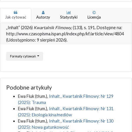
Jak cytować
Autorzy
Statystyki
Licencja
„Inhalt” (2026)
Kwartalnik Filmowy
, (133), s. 191. Dostępne na:
http://www.czasopisma.ispan.pl/index.php/kf/article/view/4804
(Udostępniono: 9 sierpień 2026).
Formaty cytowań
Podobne artykuły
Ewa Fiuk (tłum.),
Inhalt
,
Kwartalnik Filmowy: Nr 129
(2025): Trauma
Ewa Fiuk (tłum.),
Inhalt
,
Kwartalnik Filmowy: Nr 131
(2025): Ekologia kina/mediów
Ewa Fiuk (tłum.),
Inhalt
,
Kwartalnik Filmowy: Nr 130
(2025): Nowa gatunkowość