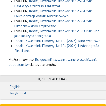
Ewa Fiuk,
Inhalt
,
Kwartalnik Filmowy: Nr 126 (2024):
Fantastyka, fantasy, fantazmat
Ewa Fiuk,
Inhalt
,
Kwartalnik Filmowy: Nr 128 (2024):
Dekolonizacja dyskursów filmowych
Ewa Fiuk,
Inhalt
,
Kwartalnik Filmowy: Nr 127 (2024):
Filmoznawstwo empiryczne
Ewa Fiuk,
Inhalt
,
Kwartalnik Filmowy: Nr 125 (2024): Kino
jako maszyna pamiętania
Inhalt
,
Kwartalnik Filmowy: Nr 132 (2025): Kino światowe
Inhalt
,
Kwartalnik Filmowy: Nr 134 (2026): Historiografia
filmu i kina
Możesz również
Rozpocznij zaawansowane wyszukiwanie
podobieństw
dla tego artykułu.
JĘZYK / LANGUAGE
English
Język polski