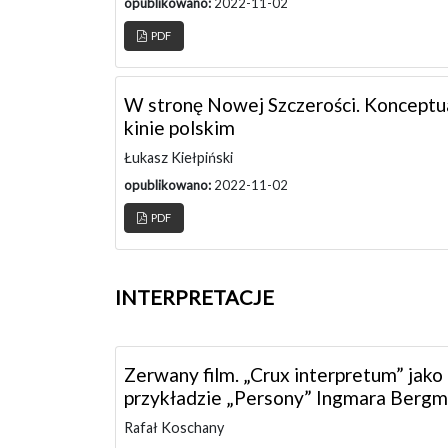
opublikowano:
2022-11-02
PDF
W stronę Nowej Szczerości. Konceptu
kinie polskim
Łukasz Kiełpiński
opublikowano:
2022-11-02
PDF
INTERPRETACJE
Zerwany film. „Crux interpretum” jako p
przykładzie „Persony” Ingmara Bergm
Rafał Koschany