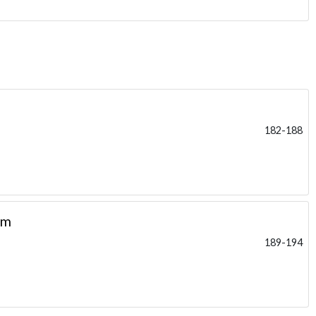
182-188
ym
189-194