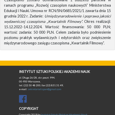
ramach programu „Rozwój czasopism naukowych” Ministerstwa
Edukacji i Nauki. Umowa nr RCN/SN/0685/2021/1 zawarta dnia 15
grudnia 2022 r. Zadanie:
Umiędzynarodowienie i poprawa jakości
wydawniczej czasopisma „Kwartalnik Filmowy”.
Okres realizacji:
15.12.2022-14.12.2024. Wartość finansowania: 50 000 PLN;
wartość zadania: 50 000 PLN. Celem zadania było podniesienie
poziomu praktyk wydawniczych i edytorskich oraz zwiększenie
międzynarodowego zasięgu czasopisma „Kwartalnik Filmowy”.
INSTYTUT SZTUKI POLSKIEJ AKADEMII NAUK
ul. Długa 26/28, skr. poczt. 994,
00-950 Warszawa,
tel. (22) 50 48 200, fax (22) 831 31 49,
e-mail:
sekretariatispan@gmail.com
COPYRIGHT
Copyright 2019 by
Instytut Sztuki Polskiej Akademii Nauk