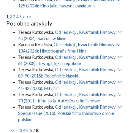
125 (2024): Kino jako maszyna pamiętania
1
2
3
4
5
>
>>
Podobne artykuły
Teresa Rutkowska,
Od redakcji
,
Kwartalnik Filmowy: Nr
45 (2004): Sacrum w filmie
Karolina Kosińska,
Od redakcji
,
Kwartalnik Filmowy: Nr
134 (2026): Historiografia filmu i kina
Teresa Rutkowska,
Od redakcji
,
Kwartalnik Filmowy: Nr
61 (2008): Trwoga, lęki, niepokoje
Teresa Rutkowska,
Od redakcji
,
Kwartalnik Filmowy: Nr
89-90 (2015): Redefinicje klasyki
Teresa Rutkowska,
Od redakcji
,
Kwartalnik Filmowy: Nr
41-42 (2003): Mit i film
Teresa Rutkowska,
Od redakcji
,
Kwartalnik Filmowy: Nr
73 (2011): Kino to ja. Autobiografie filmowe
Teresa Rutkowska,
Od redakcji
,
Kwartalnik Filmowy: Nr
Special Issue (2013): Polskie filmoznawstwo o kinie
polskim
<<
<
3
4
5
6
7
8