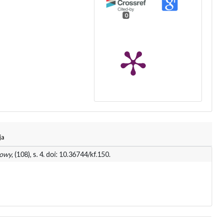
0
ja
mowy
, (108), s. 4. doi: 10.36744/kf.150.