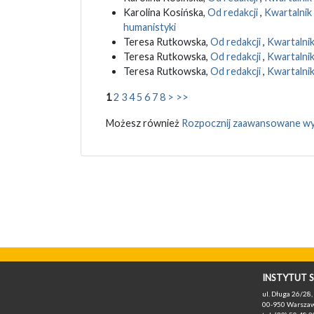
Karolina Kosińska,
Od redakcji
,
Kwartalnik
humanistyki
Teresa Rutkowska,
Od redakcji
,
Kwartalnik
Teresa Rutkowska,
Od redakcji
,
Kwartalnik
Teresa Rutkowska,
Od redakcji
,
Kwartalnik
1
2
3
4
5
6
7
8
>
>>
Możesz również
Rozpocznij zaawansowane wy
INSTYTUT S
ul. Długa 26/28, 
00-950 Warszaw