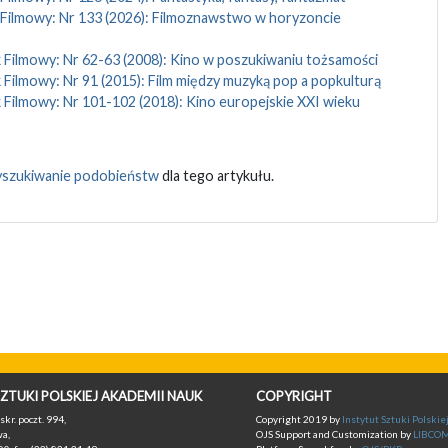
 Filmowy: Nr 133 (2026): Filmoznawstwo w horyzoncie
 Filmowy: Nr 62-63 (2008): Kino w poszukiwaniu tożsamości
 Filmowy: Nr 91 (2015): Film między muzyką pop a popkulturą
 Filmowy: Nr 101-102 (2018): Kino europejskie XXI wieku
szukiwanie podobieństw
dla tego artykułu.
ZTUKI POLSKIEJ AKADEMII NAUK
COPYRIGHT
skr. poczt. 994,
Copyright 2019 by
Instytut Sztuki Polski
a,
OJS Support and Customization by
LIBCO